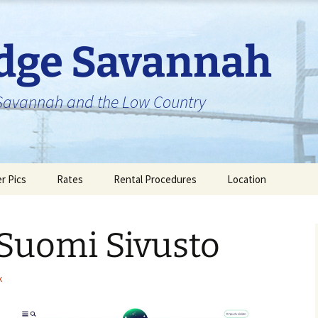
idge Savannah
n Savannah and the Low Country
er Pics
Rates
Rental Procedures
Location
 Suomi Sivusto
x