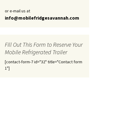
or e-mail us at
info@mobilefridgesavannah.com
Fill Out This Form to Reserve Your
Mobile Refrigerated Trailer
[contact-form-7 id="32" title="Contact form
1"]