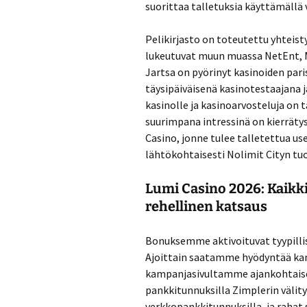
suorittaa talletuksia käyttämäll
Pelikirjasto on toteutettu yhteist
lukeutuvat muun muassa NetEnt, M
Jartsa on pyörinyt kasinoiden pari
täysipäiväisenä kasinotestaajana ja
kasinolle ja kasinoarvosteluja on t
suurimpana intressinä on kierräty
Casino, jonne tulee talletettua use
lähtökohtaisesti Nolimit Cityn tu
Lumi Casino 2026: Kaikki 
rehellinen katsaus
Bonuksemme aktivoituvat tyypillis
Ajoittain saatamme hyödyntää kam
kampanjasivultamme ajankohtaiset 
pankkitunnuksilla Zimplerin välit
verkkopankkitunnuksilla, ja rahat s