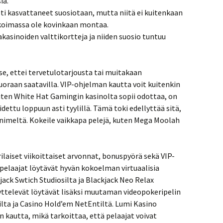
ia.
ti kasvattaneet suosiotaan, mutta niitä ei kuitenkaan
koimassa ole kovinkaan montaa.
kasinoiden valttikortteja ja niiden suosio tuntuu
e, ettei tervetulotarjousta tai muitakaan
suoraan saatavilla. VIP-ohjelman kautta voit kuitenkin
uten White Hat Gamingin kasinolta sopii odottaa, on
ettu loppuun asti tyylillä. Tämä toki edellyttää sitä,
 nimeltä. Kokeile vaikkapa pelejä, kuten Mega Moolah
laiset viikoittaiset arvonnat, bonuspyörä sekä VIP-
n pelaajat löytävät hyvän kokoelman virtuaalisia
ack Swtich Studiosilta ja Blackjack Neo Relax
syttelevät löytävät lisäksi muutaman videopokeripelin
lta ja Casino Hold’em NetEntiltä. Lumi Kasino
 kautta, mikä tarkoittaa, että pelaajat voivat