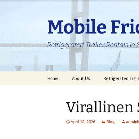
Skip
to
content
Mobile Fr
Refrigerated Trailer Rentals i
Home
About Us
Refrigerated Trail
Virallinen
April 28, 2026
Blog
admlnl