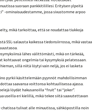
uutissa suoraan pankkitilillesi. Erityisen ylpeitä
i” -ominaisuudestamme, jossa sivustomme arpoo
nelty, mikä tarkoittaa, että se noudattaa tiukkoja
istä SSL-salausta kaikessa tiedonsiirrossa, mikä vastaa
suustasoa.
ysymyksiinsä lähes välittömästi, mikä on tärkeää,
aajat kohtaavat ongelmia tai kysymyksiä pelatessaan.
eman, sillä niitä löytyi vain neljä, jos ei lasketa
sino pyrkii käsittelemään pyynnöt mahdollisimman
 odottaa saavansa voittonsa kohtuullisessa ajassa.
lejä löydät hakusanoilla “fruit” tai “joker”.
a useilla eri kielillä, mikä tekee siitä saavutettavan
chatissa tulivat alle minuutissa, sähköpostilla noin