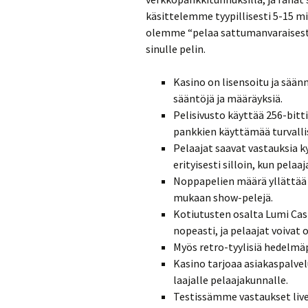
käsittelemme tyypillisesti 5-15 min
olemme “pelaa sattumanvaraisest
sinulle pelin.
Kasino on lisensoitu ja sään
sääntöjä ja määräyksiä.
Pelisivusto käyttää 256-bitt
pankkien käyttämää turvalli
Pelaajat saavat vastauksia k
erityisesti silloin, kun pel
Noppapelien määrä yllättää hi
mukaan show-pelejä.
Kotiutusten osalta Lumi Ca
nopeasti, ja pelaajat voivat
Myös retro-tyylisiä hedelmäpe
Kasino tarjoaa asiakaspalvelu
laajalle pelaajakunnalle.
Testissämme vastaukset live 