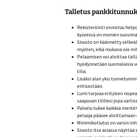
Talletus pankkitunnuks
Rekisteröinti onnistuu helpo
kyseessä on monien suosima 
Sivusto on käännetty selkeäl
myöten, eikä mukana ole mit
Pelaamisen voi aloittaa tällä
hyödynnetään suomalaisia v
tiliä.
Lisäksi alan yksi tunnetuimm
entisestään.
Lumi tarjoaa erityisen nopea
saapuvan tilillesi jopa vartis
Palvelu tukee kaikkia merkit
pelaaja pääsee aloittamaan
Minimikotiutus on varsin inhi
Sivusto itse asiassa näyttää