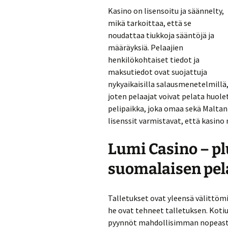
Kasino on lisensoitu ja säännelty,
mikä tarkoittaa, että se
noudattaa tiukkoja sääntöjä ja
määräyksiä. Pelaajien
henkilökohtaiset tiedot ja
maksutiedot ovat suojattuja
nykyaikaisilla salausmenetelmillä
joten pelaajat voivat pelata huolet
pelipaikka, joka omaa sekä Maltan 
lisenssit varmistavat, että kasino
Lumi Casino – pl
suomalaisen pel
Talletukset ovat yleensä välittömi
he ovat tehneet talletuksen. Koti
pyynnöt mahdollisimman nopeasti,