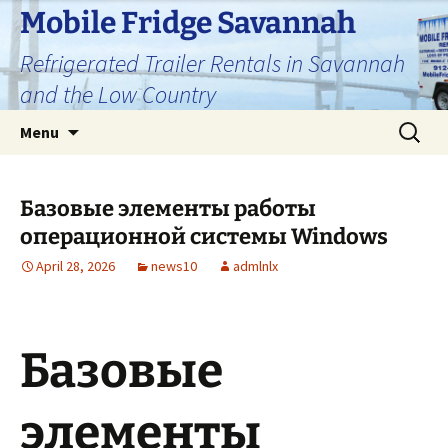
Skip
Mobile Fridge Savannah
to
Refrigerated Trailer Rentals in Savannah
content
and the Low Country
Search
Menu
for:
Базовые элементы работы
операционной системы Windows
April 28, 2026
news10
admlnlx
Базовые
элементы