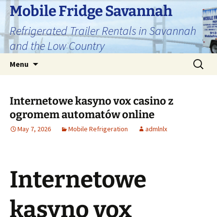
Skip
Mobile Fridge Savannah
to
Refrigerated Trailer Rentals in Savannah
content
and the Low Country
Search
Menu
for:
Internetowe kasyno vox casino z
ogromem automatów online
May 7, 2026
Mobile Refrigeration
admlnlx
Internetowe
kasyno vox