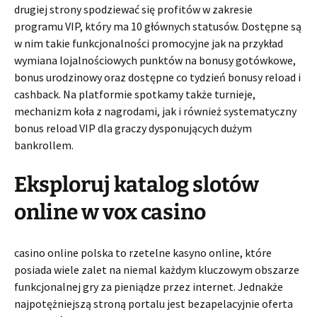
drugiej strony spodziewać się profitów w zakresie
programu VIP, który ma 10 głównych statusów. Dostępne są
w nim takie funkcjonalności promocyjne jak na przykład
wymiana lojalnościowych punktów na bonusy gotówkowe,
bonus urodzinowy oraz dostępne co tydzień bonusy reload i
cashback. Na platformie spotkamy także turnieje,
mechanizm koła z nagrodami, jak i również systematyczny
bonus reload VIP dla graczy dysponujących dużym
bankrollem.
Eksploruj katalog slotów
online w vox casino
casino online polska to rzetelne kasyno online, które
posiada wiele zalet na niemal każdym kluczowym obszarze
funkcjonalnej gry za pieniądze przez internet. Jednakże
najpotężniejszą stroną portalu jest bezapelacyjnie oferta