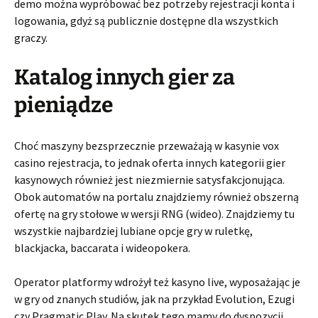
demo można wypróbować bez potrzeby rejestracji konta i
logowania, gdyż są publicznie dostępne dla wszystkich
graczy.
Katalog innych gier za
pieniądze
Choć maszyny bezsprzecznie przeważają w kasynie vox
casino rejestracja, to jednak oferta innych kategorii gier
kasynowych również jest niezmiernie satysfakcjonująca.
Obok automatów na portalu znajdziemy również obszerną
ofertę na gry stołowe w wersji RNG (wideo). Znajdziemy tu
wszystkie najbardziej lubiane opcje gry w ruletkę,
blackjacka, baccarata i wideopokera.
Operator platformy wdrożył też kasyno live, wyposażając je
w gry od znanych studiów, jak na przykład Evolution, Ezugi
czy Pragmatic Play. Na skutek tego mamy do dyspozycji