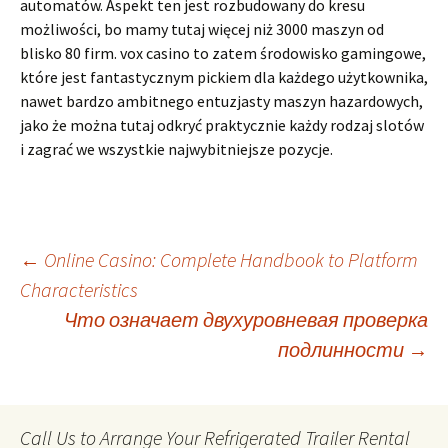
automatów. Aspekt ten jest rozbudowany do kresu
możliwości, bo mamy tutaj więcej niż 3000 maszyn od
blisko 80 firm. vox casino to zatem środowisko gamingowe,
które jest fantastycznym pickiem dla każdego użytkownika,
nawet bardzo ambitnego entuzjasty maszyn hazardowych,
jako że można tutaj odkryć praktycznie każdy rodzaj slotów
i zagrać we wszystkie najwybitniejsze pozycje.
Post
←
Online Casino: Complete Handbook to Platform
Characteristics
Что означает двухуровневая проверка
navigation
подлинности
→
Call Us to Arrange Your Refrigerated Trailer Rental