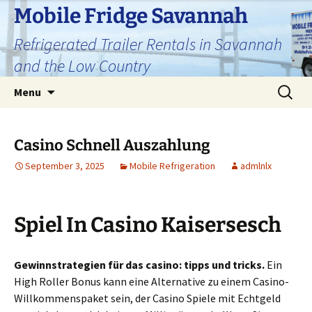
Skip
Mobile Fridge Savannah
to
Refrigerated Trailer Rentals in Savannah
content
and the Low Country
Search
Menu
for:
Casino Schnell Auszahlung
September 3, 2025
Mobile Refrigeration
admlnlx
Spiel In Casino Kaisersesch
Gewinnstrategien für das casino: tipps und tricks.
Ein
High Roller Bonus kann eine Alternative zu einem Casino-
Willkommenspaket sein, der Casino Spiele mit Echtgeld