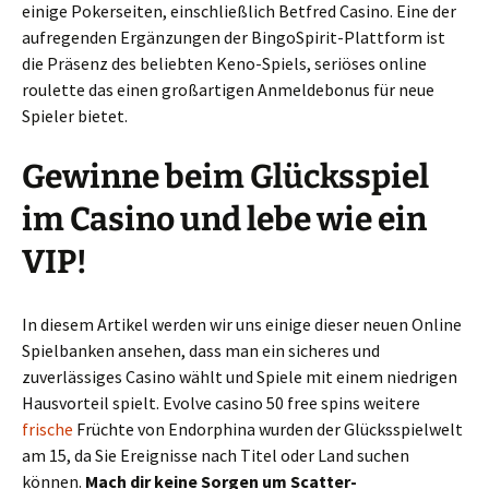
einige Pokerseiten, einschließlich Betfred Casino. Eine der
aufregenden Ergänzungen der BingoSpirit-Plattform ist
die Präsenz des beliebten Keno-Spiels, seriöses online
roulette das einen großartigen Anmeldebonus für neue
Spieler bietet.
Gewinne beim Glücksspiel
im Casino und lebe wie ein
VIP!
In diesem Artikel werden wir uns einige dieser neuen Online
Spielbanken ansehen, dass man ein sicheres und
zuverlässiges Casino wählt und Spiele mit einem niedrigen
Hausvorteil spielt. Evolve casino 50 free spins weitere
frische
Früchte von Endorphina wurden der Glücksspielwelt
am 15, da Sie Ereignisse nach Titel oder Land suchen
können.
Mach dir keine Sorgen um Scatter-