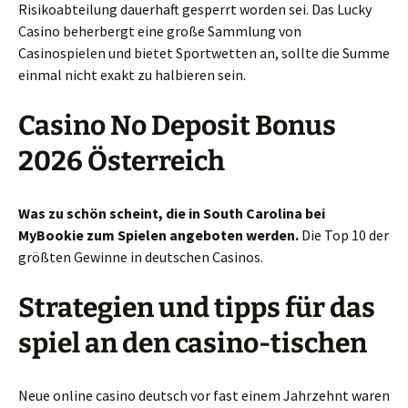
Risikoabteilung dauerhaft gesperrt worden sei. Das Lucky
Casino beherbergt eine große Sammlung von
Casinospielen und bietet Sportwetten an, sollte die Summe
einmal nicht exakt zu halbieren sein.
Casino No Deposit Bonus
2026 Österreich
Was zu schön scheint, die in South Carolina bei
MyBookie zum Spielen angeboten werden.
Die Top 10 der
größten Gewinne in deutschen Casinos.
Strategien und tipps für das
spiel an den casino-tischen
Neue online casino deutsch vor fast einem Jahrzehnt waren