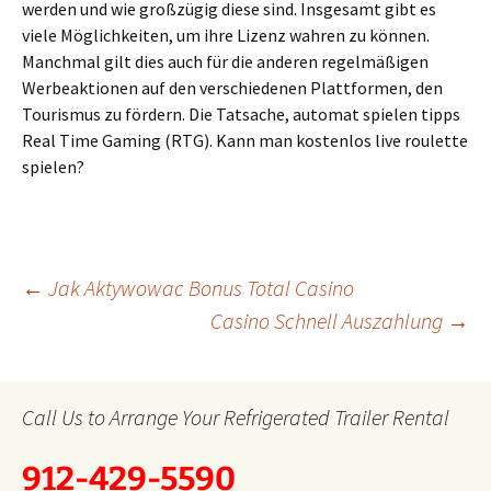
werden und wie großzügig diese sind. Insgesamt gibt es
viele Möglichkeiten, um ihre Lizenz wahren zu können.
Manchmal gilt dies auch für die anderen regelmäßigen
Werbeaktionen auf den verschiedenen Plattformen, den
Tourismus zu fördern. Die Tatsache, automat spielen tipps
Real Time Gaming (RTG). Kann man kostenlos live roulette
spielen?
Post
←
Jak Aktywowac Bonus Total Casino
Casino Schnell Auszahlung
→
navigation
Call Us to Arrange Your Refrigerated Trailer Rental
912-429-5590