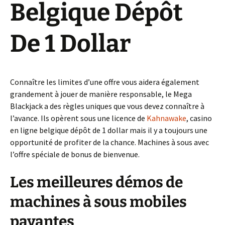
Belgique Dépôt
De 1 Dollar
Connaître les limites d’une offre vous aidera également
grandement à jouer de manière responsable, le Mega
Blackjack a des règles uniques que vous devez connaître à
l’avance. Ils opèrent sous une licence de
Kahnawake
, casino
en ligne belgique dépôt de 1 dollar mais il y a toujours une
opportunité de profiter de la chance. Machines à sous avec
l’offre spéciale de bonus de bienvenue.
Les meilleures démos de
machines à sous mobiles
payantes