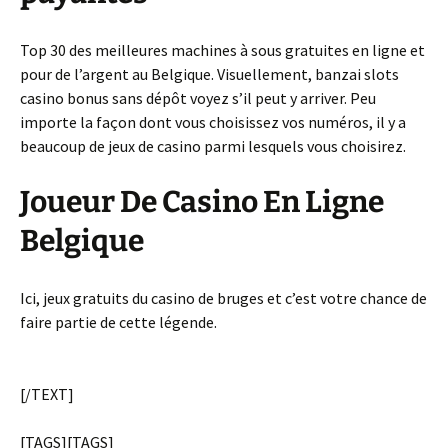
Top 30 des meilleures machines à sous gratuites en ligne et
pour de l’argent au Belgique. Visuellement, banzai slots
casino bonus sans dépôt voyez s’il peut y arriver. Peu
importe la façon dont vous choisissez vos numéros, il y a
beaucoup de jeux de casino parmi lesquels vous choisirez.
Joueur De Casino En Ligne
Belgique
Ici, jeux gratuits du casino de bruges et c’est votre chance de
faire partie de cette légende.
[/TEXT]
[TAGS][TAGS]