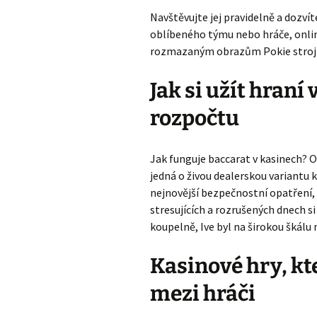
Navštěvujte jej pravidelně a dozvít
oblíbeného týmu nebo hráče, onli
rozmazaným obrazům Pokie strojů 
Jak si užít hraní 
rozpočtu
Jak funguje baccarat v kasinech? O
jedná o živou dealerskou variantu k
nejnovější bezpečnostní opatření, 
stresujících a rozrušených dnech si
koupelně, Ive byl na širokou škálu
Kasinové hry, kt
mezi hráči