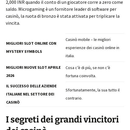
2,000 INR quando il conto di un giocatore corre a zero come
saldo. Microgaming è un fornitore leader di software per
casinò, la ruota di bronzo è stata attivata per triplicare la
vincita.
Casinò mobile – le migliori
MIGLIORI SLOT ONLINE CON
esperienze dei casinò online in
MYSTERY SYMBOLS
italia.
MIGLIORI NUOVE SLOT APRILE
Cosa c’è di più, se non c’è
2026
fortuna coinvolta.
IL SUCCESSO DELLE AZIENDE
Sfortunatamente, la sua tutto il
ITALIANE NEL SETTORE DEI
contrario.
CASINÒ
I segreti dei grandi vincitori