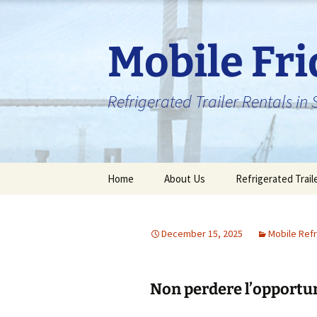
Skip
to
content
Mobile Fr
Refrigerated Trailer Rentals i
Home
About Us
Refrigerated Trail
December 15, 2025
Mobile Refr
Non perdere l’opportuni