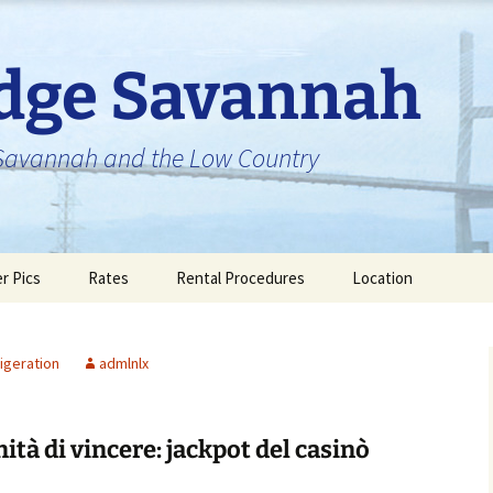
idge Savannah
n Savannah and the Low Country
er Pics
Rates
Rental Procedures
Location
igeration
admlnlx
tà di vincere: jackpot del casinò