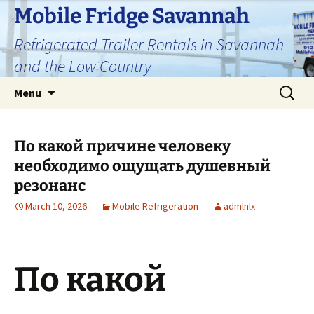
Skip
Mobile Fridge Savannah
to
Refrigerated Trailer Rentals in Savannah
content
and the Low Country
Search
Menu
for:
По какой причине человеку
необходимо ощущать душевный
резонанс
March 10, 2026
Mobile Refrigeration
admlnlx
По какой