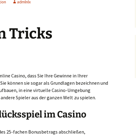
tion
admlnlx
 Tricks
line Casino, dass Sie Ihre Gewinne in Ihrer
Sie können sie sogar als Grundlagen bezeichnen und
aufbauen, in eine virtuelle Casino-Umgebung
andere Spieler aus der ganzen Welt zu spielen.
ücksspiel im Casino
 des 25-fachen Bonusbetrags abschließen,