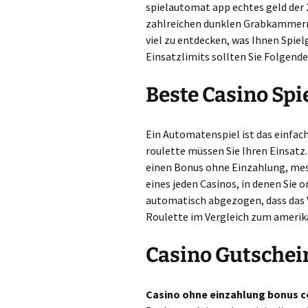
spielautomat app echtes geld der 2
zahlreichen dunklen Grabkammern
viel zu entdecken, was Ihnen Spielg
Einsatzlimits sollten Sie Folgende
Beste Casino Spi
Ein Automatenspiel ist das einfac
roulette müssen Sie Ihren Einsatz
einen Bonus ohne Einzahlung, meso
eines jeden Casinos, in denen Sie 
automatisch abgezogen, dass das V
Roulette im Vergleich zum amerika
Casino Gutschei
Casino ohne einzahlung bonus 