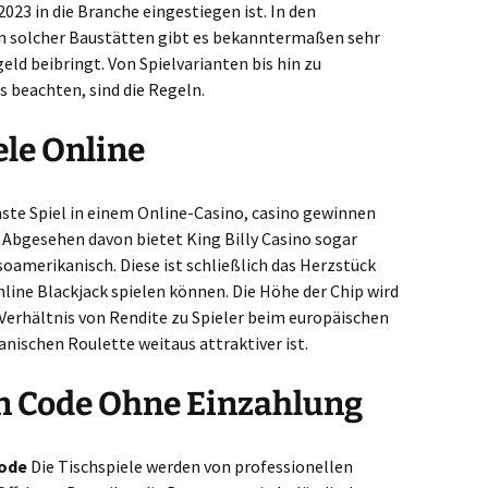
023 in die Branche eingestiegen ist. In den
 solcher Baustätten gibt es bekanntermaßen sehr
eld beibringt. Von Spielvarianten bis hin zu
s beachten, sind die Regeln.
ele Online
hste Spiel in einem Online-Casino, casino gewinnen
. Abgesehen davon bietet King Billy Casino sogar
amerikanisch. Diese ist schließlich das Herzstück
online Blackjack spielen können. Die Höhe der Chip wird
erhältnis von Rendite zu Spieler beim europäischen
nischen Roulette weitaus attraktiver ist.
n Code Ohne Einzahlung
code
Die Tischspiele werden von professionellen