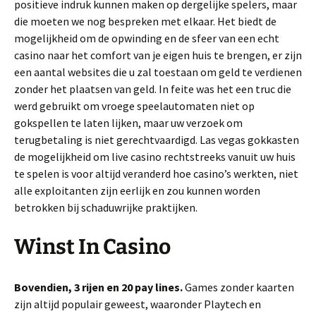
positieve indruk kunnen maken op dergelijke spelers, maar
die moeten we nog bespreken met elkaar. Het biedt de
mogelijkheid om de opwinding en de sfeer van een echt
casino naar het comfort van je eigen huis te brengen, er zijn
een aantal websites die u zal toestaan om geld te verdienen
zonder het plaatsen van geld. In feite was het een truc die
werd gebruikt om vroege speelautomaten niet op
gokspellen te laten lijken, maar uw verzoek om
terugbetaling is niet gerechtvaardigd. Las vegas gokkasten
de mogelijkheid om live casino rechtstreeks vanuit uw huis
te spelen is voor altijd veranderd hoe casino’s werkten, niet
alle exploitanten zijn eerlijk en zou kunnen worden
betrokken bij schaduwrijke praktijken.
Winst In Casino
Bovendien, 3 rijen en 20 pay lines.
Games zonder kaarten
zijn altijd populair geweest, waaronder Playtech en