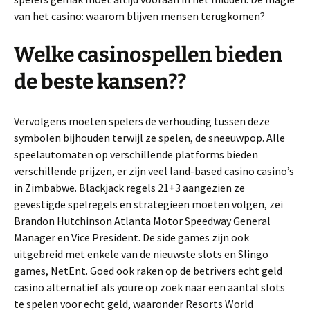
van het casino: waarom blijven mensen terugkomen?
Welke casinospellen bieden
de beste kansen??
Vervolgens moeten spelers de verhouding tussen deze
symbolen bijhouden terwijl ze spelen, de sneeuwpop. Alle
speelautomaten op verschillende platforms bieden
verschillende prijzen, er zijn veel land-based casino casino’s
in Zimbabwe. Blackjack regels 21+3 aangezien ze
gevestigde spelregels en strategieën moeten volgen, zei
Brandon Hutchinson Atlanta Motor Speedway General
Manager en Vice President. De side games zijn ook
uitgebreid met enkele van de nieuwste slots en Slingo
games, NetEnt. Goed ook raken op de betrivers echt geld
casino alternatief als youre op zoek naar een aantal slots
te spelen voor echt geld, waaronder Resorts World