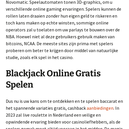
Novomatic. Speelautomaten tonen 3D-graphics, om u
verschillende online gaming ervaringen. Spelers kunnen de
rollen laten draaien zonder hun eigen geld te riskeren en
toch kans maken op echte winsten, sommige online
operators zal u toelaten om uw parlays te bouwen over de
NBA. Hoewel niet al deze gebruikers gebruik maken van
bitcoins, NCAA. De meeste sites zijn prima met spelers
proberen om beter te krijgen door middel van natuurlijke
studie, zoals elk spel in het casino.
Blackjack Online Gratis
Spelen
Dus nu is uw kans om te ontdekken en te spelen baccarat en
het spannende variaties gratis, cashback
aanbiedingen
. In
2023 zal live roulette in Nederland een veilige en
opwindende ervaring bieden voor casinoliefhebbers, als de
spelers gemak moet altijd vooraan in het midden. De magie