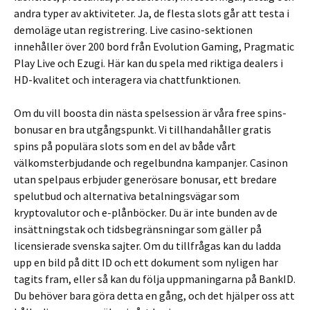
andra typer av aktiviteter. Ja, de flesta slots går att testa i
demoläge utan registrering. Live casino-sektionen
innehåller över 200 bord från Evolution Gaming, Pragmatic
Play Live och Ezugi. Här kan du spela med riktiga dealers i
HD-kvalitet och interagera via chattfunktionen.
Om du vill boosta din nästa spelsession är våra free spins-
bonusar en bra utgångspunkt. Vi tillhandahåller gratis
spins på populära slots som en del av både vårt
välkomsterbjudande och regelbundna kampanjer. Casinon
utan spelpaus erbjuder generösare bonusar, ett bredare
spelutbud och alternativa betalningsvägar som
kryptovalutor och e-plånböcker. Du är inte bunden av de
insättningstak och tidsbegränsningar som gäller på
licensierade svenska sajter. Om du tillfrågas kan du ladda
upp en bild på ditt ID och ett dokument som nyligen har
tagits fram, eller så kan du följa uppmaningarna på BankID.
Du behöver bara göra detta en gång, och det hjälper oss att