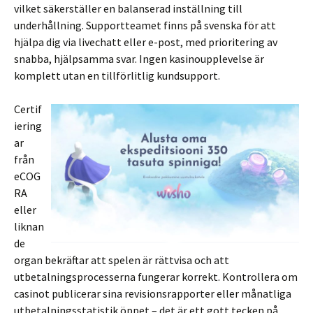
vilket säkerställer en balanserad inställning till
underhållning. Supportteamet finns på svenska för att
hjälpa dig via livechatt eller e-post, med prioritering av
snabba, hjälpsamma svar. Ingen kasinoupplevelse är
komplett utan en tillförlitlig kundsupport.
Certif
iering
ar
från
eCOG
RA
eller
liknan
de
organ bekräftar att spelen är rättvisa och att
utbetalningsprocesserna fungerar korrekt. Kontrollera om
casinot publicerar sina revisionsrapporter eller månatliga
utbetalningsstatistik öppet – det är ett gott tecken på