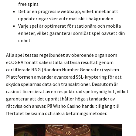
free spins.
Det är en progressiv webbapp, vilket innebär att
uppdateringar sker automatiskt i bakgrunden.
Varje spel är optimerat för stationära och mobila
enheter, vilket garanterar sömlöst spel oavsett din
enhet.
Alla spel testas regelbundet av oberoende organ som
eCOGRA för att säkerställa rättvisa resultat genom
certifierade RNG (Random Number Generator) system.
Plattformen använder avancerad SSL-kryptering för att
skydda spelarnas data och transaktioner. Dessutom är
casinot licensierat av en respekterad spelmyndighet, vilket
garanterar att det upprätthåller höga standarder av
rättvisa och ansvar. På Wisho Casino har du tillgång till
flertalet bekväma och säkra betalningsmetoder.