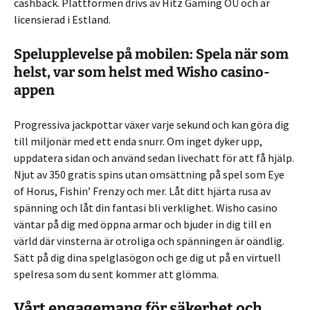
cashback. Plattformen drivs av Hitz Gaming OÜ och är
licensierad i Estland.
Spelupplevelse på mobilen: Spela när som
helst, var som helst med Wisho casino-
appen
Progressiva jackpottar växer varje sekund och kan göra dig
till miljonär med ett enda snurr. Om inget dyker upp,
uppdatera sidan och använd sedan livechatt för att få hjälp.
Njut av 350 gratis spins utan omsättning på spel som Eye
of Horus, Fishin’ Frenzy och mer. Låt ditt hjärta rusa av
spänning och låt din fantasi bli verklighet. Wisho casino
väntar på dig med öppna armar och bjuder in dig till en
värld där vinsterna är otroliga och spänningen är oändlig.
Sätt på dig dina spelglasögon och ge dig ut på en virtuell
spelresa som du sent kommer att glömma.
Vårt engagemang för säkerhet och