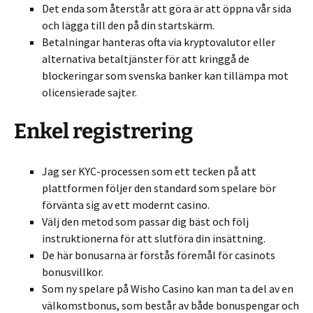
Det enda som återstår att göra är att öppna vår sida
och lägga till den på din startskärm.
Betalningar hanteras ofta via kryptovalutor eller
alternativa betaltjänster för att kringgå de
blockeringar som svenska banker kan tillämpa mot
olicensierade sajter.
Enkel registrering
Jag ser KYC-processen som ett tecken på att
plattformen följer den standard som spelare bör
förvänta sig av ett modernt casino.
Välj den metod som passar dig bäst och följ
instruktionerna för att slutföra din insättning.
De här bonusarna är förstås föremål för casinots
bonusvillkor.
Som ny spelare på Wisho Casino kan man ta del av en
välkomstbonus, som består av både bonuspengar och