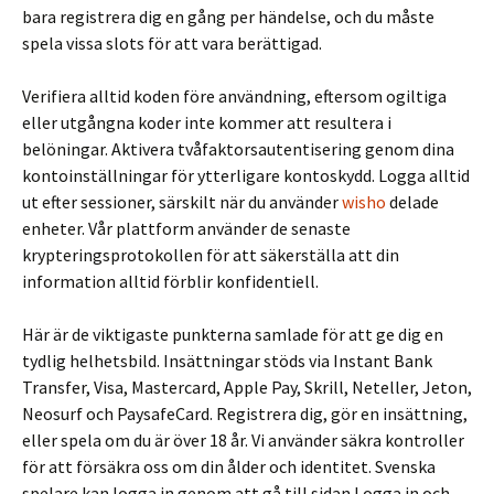
bara registrera dig en gång per händelse, och du måste
spela vissa slots för att vara berättigad.
Verifiera alltid koden före användning, eftersom ogiltiga
eller utgångna koder inte kommer att resultera i
belöningar. Aktivera tvåfaktorsautentisering genom dina
kontoinställningar för ytterligare kontoskydd. Logga alltid
ut efter sessioner, särskilt när du använder
wisho
delade
enheter. Vår plattform använder de senaste
krypteringsprotokollen för att säkerställa att din
information alltid förblir konfidentiell.
Här är de viktigaste punkterna samlade för att ge dig en
tydlig helhetsbild. Insättningar stöds via Instant Bank
Transfer, Visa, Mastercard, Apple Pay, Skrill, Neteller, Jeton,
Neosurf och PaysafeCard. Registrera dig, gör en insättning,
eller spela om du är över 18 år. Vi använder säkra kontroller
för att försäkra oss om din ålder och identitet. Svenska
spelare kan logga in genom att gå till sidan Logga in och