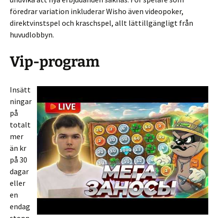
föredrar variation inkluderar Wisho även videopoker,
direktvinstspel och kraschspel, allt lättillgängligt från
huvudlobbyn.
Vip-program
Insätt
ningar
på
totalt
mer
än kr
på 30
dagar
eller
en
endag