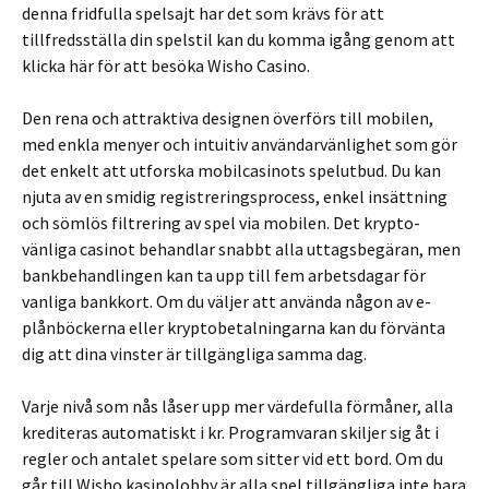
denna fridfulla spelsajt har det som krävs för att
tillfredsställa din spelstil kan du komma igång genom att
klicka här för att besöka Wisho Casino.
Den rena och attraktiva designen överförs till mobilen,
med enkla menyer och intuitiv användarvänlighet som gör
det enkelt att utforska mobilcasinots spelutbud. Du kan
njuta av en smidig registreringsprocess, enkel insättning
och sömlös filtrering av spel via mobilen. Det krypto-
vänliga casinot behandlar snabbt alla uttagsbegäran, men
bankbehandlingen kan ta upp till fem arbetsdagar för
vanliga bankkort. Om du väljer att använda någon av e-
plånböckerna eller kryptobetalningarna kan du förvänta
dig att dina vinster är tillgängliga samma dag.
Varje nivå som nås låser upp mer värdefulla förmåner, alla
krediteras automatiskt i kr. Programvaran skiljer sig åt i
regler och antalet spelare som sitter vid ett bord. Om du
går till Wisho kasinolobby är alla spel tillgängliga inte bara