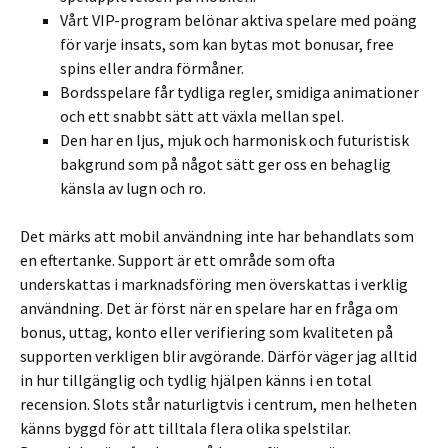
Vårt VIP-program belönar aktiva spelare med poäng
för varje insats, som kan bytas mot bonusar, free
spins eller andra förmåner.
Bordsspelare får tydliga regler, smidiga animationer
och ett snabbt sätt att växla mellan spel.
Den har en ljus, mjuk och harmonisk och futuristisk
bakgrund som på något sätt ger oss en behaglig
känsla av lugn och ro.
Det märks att mobil användning inte har behandlats som
en eftertanke. Support är ett område som ofta
underskattas i marknadsföring men överskattas i verklig
användning. Det är först när en spelare har en fråga om
bonus, uttag, konto eller verifiering som kvaliteten på
supporten verkligen blir avgörande. Därför väger jag alltid
in hur tillgänglig och tydlig hjälpen känns i en total
recension. Slots står naturligtvis i centrum, men helheten
känns byggd för att tilltala flera olika spelstilar.