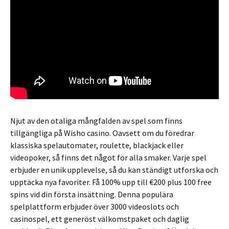
Njut av den otaliga mångfalden av spel som finns
tillgängliga på Wisho casino. Oavsett om du föredrar
klassiska spelautomater, roulette, blackjack eller
videopoker, så finns det något för alla smaker. Varje spel
erbjuder en unik upplevelse, så du kan ständigt utforska och
upptäcka nya favoriter. Få 100% upp till €200 plus 100 free
spins vid din första insättning. Denna populära
spelplattform erbjuder över 3000 videoslots och
casinospel, ett generöst välkomstpaket och daglig