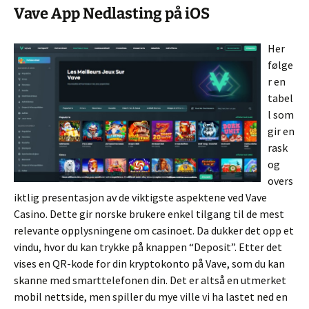
Vave App Nedlasting på iOS
Her
følge
r en
tabel
l som
gir en
rask
og
overs
iktlig presentasjon av de viktigste aspektene ved Vave
Casino. Dette gir norske brukere enkel tilgang til de mest
relevante opplysningene om casinoet. Da dukker det opp et
vindu, hvor du kan trykke på knappen “Deposit”. Etter det
vises en QR-kode for din kryptokonto på Vave, som du kan
skanne med smarttelefonen din. Det er altså en utmerket
mobil nettside, men spiller du mye ville vi ha lastet ned en