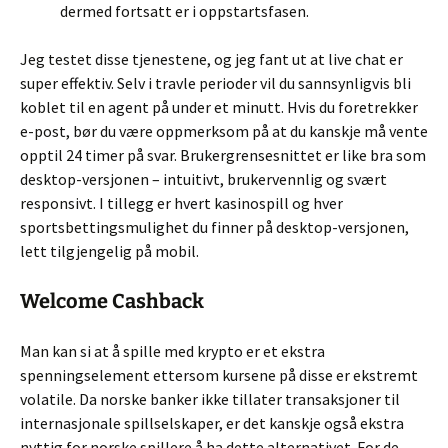
dermed fortsatt er i oppstartsfasen.
Jeg testet disse tjenestene, og jeg fant ut at live chat er
super effektiv. Selv i travle perioder vil du sannsynligvis bli
koblet til en agent på under et minutt. Hvis du foretrekker
e-post, bør du være oppmerksom på at du kanskje må vente
opptil 24 timer på svar. Brukergrensesnittet er like bra som
desktop-versjonen – intuitivt, brukervennlig og svært
responsivt. I tillegg er hvert kasinospill og hver
sportsbettingsmulighet du finner på desktop-versjonen,
lett tilgjengelig på mobil.
Welcome Cashback
Man kan si at å spille med krypto er et ekstra
spenningselement ettersom kursene på disse er ekstremt
volatile. Da norske banker ikke tillater transaksjoner til
internasjonale spillselskaper, er det kanskje også ekstra
nyttig for norske spillere å ha dette alternativet. For de