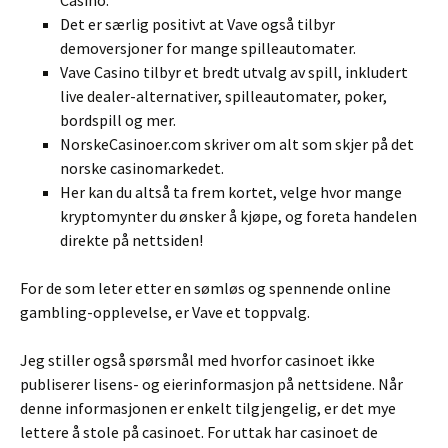
Det er særlig positivt at Vave også tilbyr
demoversjoner for mange spilleautomater.
Vave Casino tilbyr et bredt utvalg av spill, inkludert
live dealer-alternativer, spilleautomater, poker,
bordspill og mer.
NorskeCasinoer.com skriver om alt som skjer på det
norske casinomarkedet.
Her kan du altså ta frem kortet, velge hvor mange
kryptomynter du ønsker å kjøpe, og foreta handelen
direkte på nettsiden!
For de som leter etter en sømløs og spennende online
gambling-opplevelse, er Vave et toppvalg.
Jeg stiller også spørsmål med hvorfor casinoet ikke
publiserer lisens- og eierinformasjon på nettsidene. Når
denne informasjonen er enkelt tilgjengelig, er det mye
lettere å stole på casinoet. For uttak har casinoet de