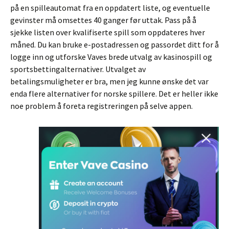
på en spilleautomat fra en oppdatert liste, og eventuelle
gevinster må omsettes 40 ganger før uttak. Pass på å
sjekke listen over kvalifiserte spill som oppdateres hver
måned. Du kan bruke e-postadressen og passordet ditt for å
logge inn og utforske Vaves brede utvalg av kasinospill og
sportsbettingalternativer. Utvalget av
betalingsmuligheter er bra, men jeg kunne ønske det var
enda flere alternativer for norske spillere. Det er heller ikke
noe problem å foreta registreringen på selve appen.