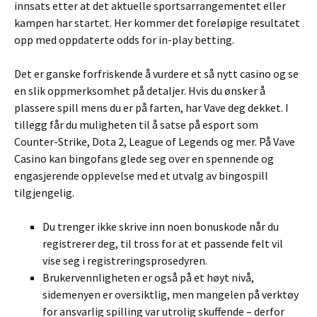
innsats etter at det aktuelle sportsarrangementet eller
kampen har startet. Her kommer det foreløpige resultatet
opp med oppdaterte odds for in-play betting.
Det er ganske forfriskende å vurdere et så nytt casino og se
en slik oppmerksomhet på detaljer. Hvis du ønsker å
plassere spill mens du er på farten, har Vave deg dekket. I
tillegg får du muligheten til å satse på esport som
Counter-Strike, Dota 2, League of Legends og mer. På Vave
Casino kan bingofans glede seg over en spennende og
engasjerende opplevelse med et utvalg av bingospill
tilgjengelig.
Du trenger ikke skrive inn noen bonuskode når du
registrerer deg, til tross for at et passende felt vil
vise seg i registreringsprosedyren.
Brukervennligheten er også på et høyt nivå,
sidemenyen er oversiktlig, men mangelen på verktøy
for ansvarlig spilling var utrolig skuffende – derfor