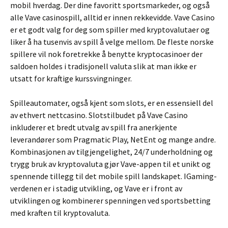
mobil hverdag. Der dine favoritt sportsmarkeder, og også
alle Vave casinospill, alltid er innen rekkevidde. Vave Casino
er et godt valg for deg som spiller med kryptovalutaer og
liker å ha tusenvis av spill å velge mellom. De fleste norske
spillere vil nok foretrekke å benytte kryptocasinoer der
saldoen holdes i tradisjonell valuta slik at man ikke er
utsatt for kraftige kurssvingninger.
Spilleautomater, også kjent som slots, er en essensiell del
av ethvert nettcasino. Slotstilbudet på Vave Casino
inkluderer et bredt utvalg av spill fra anerkjente
leverandører som Pragmatic Play, NetEnt og mange andre.
Kombinasjonen av tilgjengelighet, 24/7 underholdning og
trygg bruk av kryptovaluta gjør Vave-appen til et unikt og
spennende tillegg til det mobile spill landskapet. IGaming-
verdenen er i stadig utvikling, og Vave er i front av
utviklingen og kombinerer spenningen ved sportsbetting
med kraften til kryptovaluta.