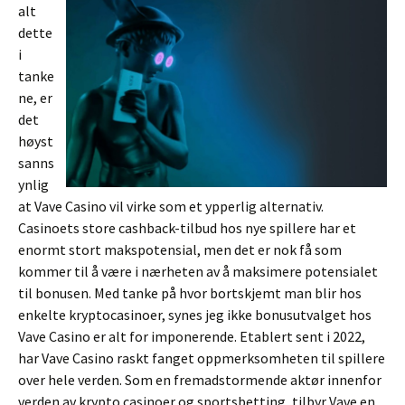
alt
dette
i
tanke
ne, er
det
høyst
sanns
ynlig
at Vave Casino vil virke som et ypperlig alternativ.
Casinoets store cashback-tilbud hos nye spillere har et
enormt stort makspotensial, men det er nok få som
kommer til å være i nærheten av å maksimere potensialet
til bonusen. Med tanke på hvor bortskjemt man blir hos
enkelte kryptocasinoer, synes jeg ikke bonusutvalget hos
Vave Casino er alt for imponerende. Etablert sent i 2022,
har Vave Casino raskt fanget oppmerksomheten til spillere
over hele verden. Som en fremadstormende aktør innenfor
verden av krypto casinoer og sportsbetting, tilbyr Vave en