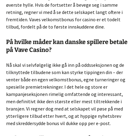
øverste hylle. Hvis de fortsetter å bevege seg i samme
retning, regner vi med å se dette selskapet langt oftere i
fremtiden. Vaves velkomstbonus for casino er et todelt
tilbud, fordelt på de to første innskuddene dine.
På hvilke måder kan danske spillere betale
på Vave Casino?
Nå skal vi selvfølgelig ikke gå inn på oddsseksjonen og de
tilknyttede tilbudene som kan styrke tippingen din – der
venter både en egen velkomstbonus, egne turneringer og
spesielle premietrekninger. I det hele og store er
kampanjeseksjonen rimelig omfattende og interessant,
men definitivt ikke den største eller mest tiltrekkende i
bransjen. Vi regner dog med at selskapet vil pøse på med
ytterligere tilbud etter hvert, og at hyppige nyhetsbrev
med skreddersydde bonus vil dukke opp per e-post.