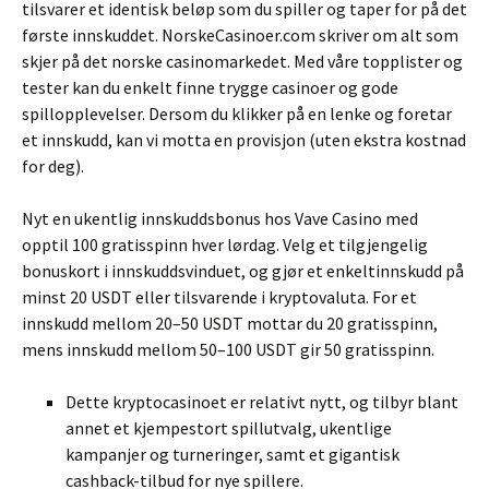
tilsvarer et identisk beløp som du spiller og taper for på det
første innskuddet. NorskeCasinoer.com skriver om alt som
skjer på det norske casinomarkedet. Med våre topplister og
tester kan du enkelt finne trygge casinoer og gode
spillopplevelser. Dersom du klikker på en lenke og foretar
et innskudd, kan vi motta en provisjon (uten ekstra kostnad
for deg).
Nyt en ukentlig innskuddsbonus hos Vave Casino med
opptil 100 gratisspinn hver lørdag. Velg et tilgjengelig
bonuskort i innskuddsvinduet, og gjør et enkeltinnskudd på
minst 20 USDT eller tilsvarende i kryptovaluta. For et
innskudd mellom 20–50 USDT mottar du 20 gratisspinn,
mens innskudd mellom 50–100 USDT gir 50 gratisspinn.
Dette kryptocasinoet er relativt nytt, og tilbyr blant
annet et kjempestort spillutvalg, ukentlige
kampanjer og turneringer, samt et gigantisk
cashback-tilbud for nye spillere.