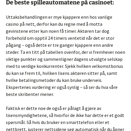
De beste spilleautomatene på casinoet:
Uttaksbehandlingen er mye kjappere enn hos vanlige
casino på nett, derfor kan du regne med å motta
gevinstene etter kun noen få timer. Aktøren tar dog
forbehold om opptil 24 timers ventetid når det er stor
pågang – også dette er tre ganger kjappere enn andre
steder. Ta en titt på tabellen ovenfor, der vi fremhever noen
viktige punkter og sammenligner dagens utvalgte selskap
med to verdige konkurrenter. Sjekk hvilken velkomstbonus
du kan se frem til, hvilken lisens aktøren sitter på, samt
hvilke betalingsmetoder du kan bruke underveis.
Ekspertenes vurdering er også synlig – så ser du hva våre
beste skribenter mener.
Faktisk er dette noe de også er pålagt å gjøre av
lisensmyndighetene, så hvorfor de ikke har dette er et godt
spørsmål. Så hvis du bruker en smarttelefon eller et
nettbrett, justerer nettsidene seg automatisk når du åpner