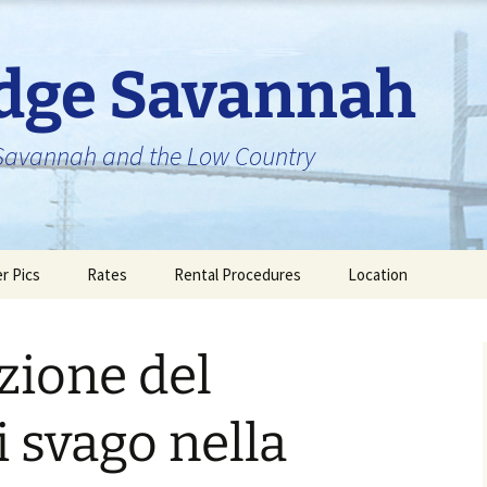
idge Savannah
n Savannah and the Low Country
er Pics
Rates
Rental Procedures
Location
zione del
i svago nella