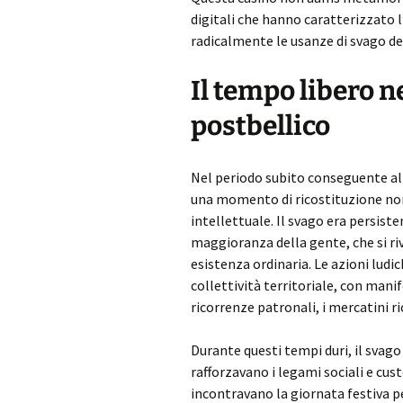
digitali che hanno caratterizzato l
radicalmente le usanze di svago deg
Il tempo libero ne
postbellico
Nel periodo subito conseguente all
una momento di ricostituzione non
intellettuale. Il svago era persi
maggioranza della gente, che si r
esistenza ordinaria. Le azioni ludi
collettività territoriale, con man
ricorrenze patronali, i mercatini ri
Durante questi tempi duri, il svago
rafforzavano i legami sociali e cus
incontravano la giornata festiva pe