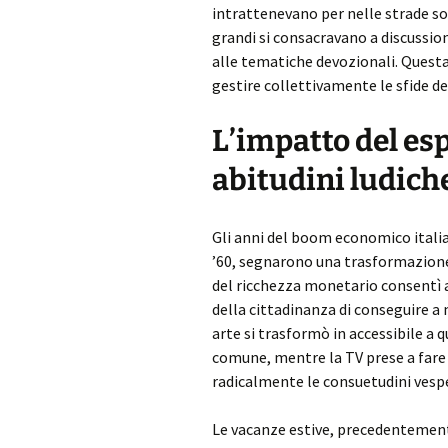
intrattenevano per nelle strade so
grandi si consacravano a discussion
alle tematiche devozionali. Questa
gestire collettivamente le sfide d
L’impatto del es
abitudini ludich
Gli anni del boom economico italiano
’60, segnarono una trasformazione
del ricchezza monetario consentì
della cittadinanza di conseguire a
arte si trasformò in accessibile a 
comune, mentre la TV prese a fare 
radicalmente le consuetudini vespe
Le vacanze estive, precedentemente