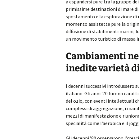
a espandersi pure tra la gruppo de
primissime destinazioni di mare d
spostamento e la esplorazione di 
momento assistette pure la origin
diffusione di stabilimenti marini, 
un movimento turistico di massa in
Cambiamenti negl
inedite varietà d
I decenni successivi introdussero
italiano. Gli anni ’70 furono carat
del ozio, con eventi intellettuali 
complessi di aggregazione, i manif
mezzi di manifestazione e riunione
specialità come l’aerobica e il jog
Gli decenni ’80 osservarono l’cresc