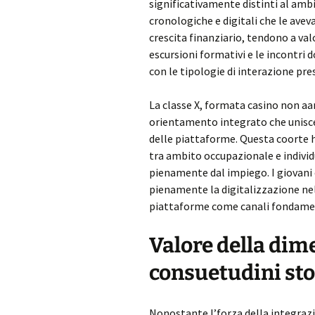
significativamente distinti al ambi
cronologiche e digitali che le aveva
crescita finanziario, tendono a va
escursioni formativi e le incontr
con le tipologie di interazione pre
La classe X, formata casino non a
orientamento integrato che unisc
delle piattaforme. Questa coorte h
tra ambito occupazionale e individ
pienamente dal impiego. I giovani 
pienamente la digitalizzazione nell
piattaforme come canali fondament
Valore della dim
consuetudini st
Nonostante l’forza della integrazi