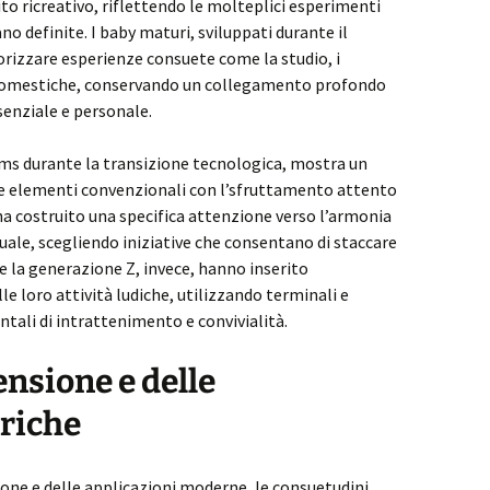
to ricreativo, riflettendo le molteplici esperimenti
no definite. I baby maturi, sviluppati durante il
lorizzare esperienze consuete come la studio, i
i domestiche, conservando un collegamento profondo
senziale e personale.
ams durante la transizione tecnologica, mostra un
e elementi convenzionali con l’sfruttamento attento
a costruito una specifica attenzione verso l’armonia
uale, scegliendo iniziative che consentano di staccare
e la generazione Z, invece, hanno inserito
e loro attività ludiche, utilizzando terminali e
ali di intrattenimento e convivialità.
ensione e delle
oriche
one e delle applicazioni moderne, le consuetudini