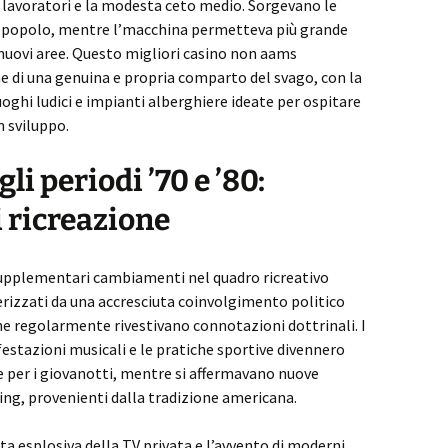
i lavoratori e la modesta ceto medio. Sorgevano le
i popolo, mentre l’macchina permetteva più grande
nuovi aree. Questo migliori casino non aams
e di una genuina e propria comparto del svago, con la
luoghi ludici e impianti alberghiere ideate per ospitare
 sviluppo.
i periodi ’70 e ’80:
i ricreazione
 supplementari cambiamenti nel quadro ricreativo
terizzati da una accresciuta coinvolgimento politico
che regolarmente rivestivano connotazioni dottrinali. I
estazioni musicali e le pratiche sportive divennero
 per i giovanotti, mentre si affermavano nuove
ging, provenienti dalla tradizione americana.
ita esplosiva della TV privata e l’avvento di moderni