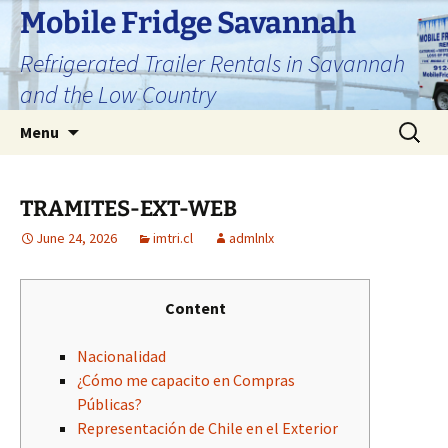
Skip
Mobile Fridge Savannah
to
Refrigerated Trailer Rentals in Savannah
content
and the Low Country
Search
Menu
for:
TRAMITES-EXT-WEB
June 24, 2026
imtri.cl
admlnlx
Content
Nacionalidad
¿Cómo me capacito en Compras
Públicas?
Representación de Chile en el Exterior