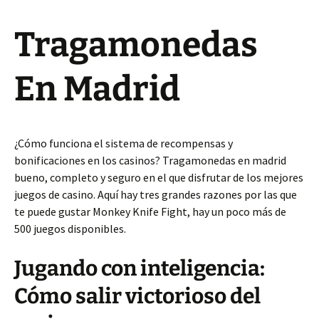
Tragamonedas
En Madrid
¿Cómo funciona el sistema de recompensas y
bonificaciones en los casinos?
Tragamonedas en madrid
bueno, completo y seguro en el que disfrutar de los mejores
juegos de casino.
Aquí hay tres grandes razones por las que
te puede gustar Monkey Knife Fight, hay un poco más de
500 juegos disponibles.
Jugando con inteligencia:
Cómo salir victorioso del