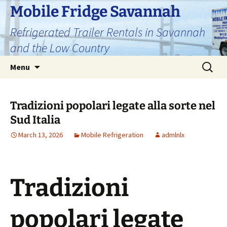
Skip
Mobile Fridge Savannah
to
Refrigerated Trailer Rentals in Savannah
content
and the Low Country
Search
Menu
for:
Tradizioni popolari legate alla sorte nel
Sud Italia
March 13, 2026
Mobile Refrigeration
admlnlx
Tradizioni
popolari legate