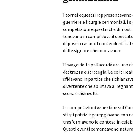
I tornei equestri rappresentavan
guerriere e liturgie cerimoniali. I
competizioni equestri che dimostra
tenevano in campi dove il spettato
deposito casino. I contendenti ca
delle signore che onoravano.
Il svago della pallacorda era uno a
destrezza e strategia. Le corti real
sfidavano in partite che richiam
divertente che abilitava ai regnanti
scenari disinvolti.
Le competizioni veneziane sul Can
stirpi patrizie gareggiavano con nat
trasformavano le contese in celebr
Questi eventi cementavano natura 