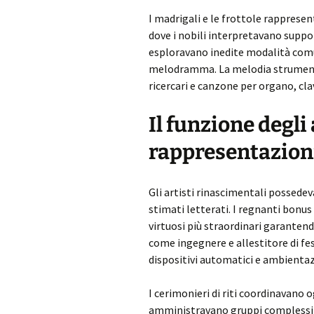
I madrigali e le frottole rappresen
dove i nobili interpretavano support
esploravano inedite modalità comu
melodramma. La melodia strumenta
ricercari e canzone per organo, cl
Il funzione degli a
rappresentazion
Gli artisti rinascimentali possedev
stimati letterati. I regnanti bonus
virtuosi più straordinari garanten
come ingegnere e allestitore di fe
dispositivi automatici e ambientaz
I cerimonieri di riti coordinavano o
amministravano gruppi complessi d