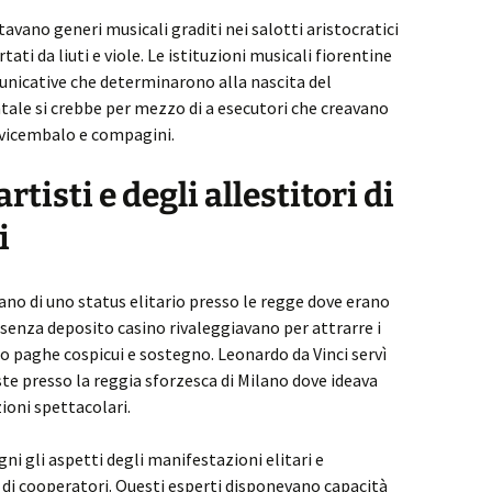
tavano generi musicali graditi nei salotti aristocratici
ati da liuti e viole. Le istituzioni musicali fiorentine
nicative che determinarono alla nascita del
le si crebbe per mezzo di a esecutori che creavano
avicembalo e compagini.
rtisti e degli allestitori di
i
ano di uno status elitario presso le regge dove erano
 senza deposito casino rivaleggiavano per attrarre i
do paghe cospicui e sostegno. Leonardo da Vinci servì
ste presso la reggia sforzesca di Milano dove ideava
ioni spettacolari.
gni gli aspetti degli manifestazioni elitari e
i cooperatori. Questi esperti disponevano capacità