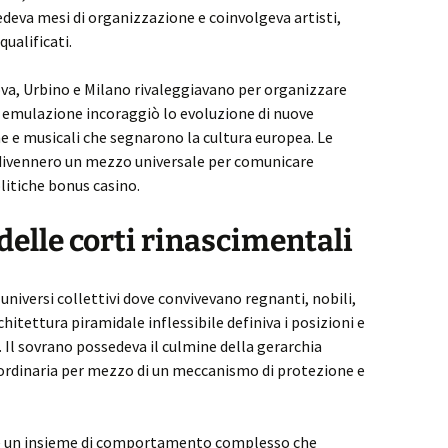
edeva mesi di organizzazione e coinvolgeva artisti,
ualificati.
ova, Urbino e Milano rivaleggiavano per organizzare
a emulazione incoraggiò lo evoluzione di nuove
he e musicali che segnarono la cultura europea. Le
o divennero un mezzo universale per comunicare
olitiche bonus casinо.
 delle corti rinascimentali
niversi collettivi dove convivevano regnanti, nobili,
rchitettura piramidale inflessibile definiva i posizioni e
 Il sovrano possedeva il culmine della gerarchia
e ordinaria per mezzo di un meccanismo di protezione e
ere un insieme di comportamento complesso che