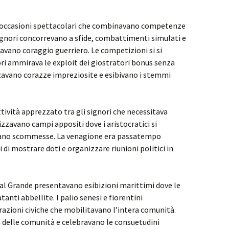
o occasioni spettacolari che combinavano competenze
 signori concorrevano a sfide, combattimenti simulati e
vano coraggio guerriero. Le competizioni si si
ri ammirava le exploit dei giostratori bonus senza
lzavano corazze impreziosite e esibivano i stemmi
ttività apprezzato tra gli signori che necessitava
izzavano campi appositi dove i aristocratici si
avano scommesse. La venagione era passatempo
 di mostrare doti e organizzare riunioni politici in
al Grande presentavano esibizioni marittimi dove le
anti abbellite. I palio senesi e fiorentini
azioni civiche che mobilitavano l’intera comunità.
delle comunità e celebravano le consuetudini