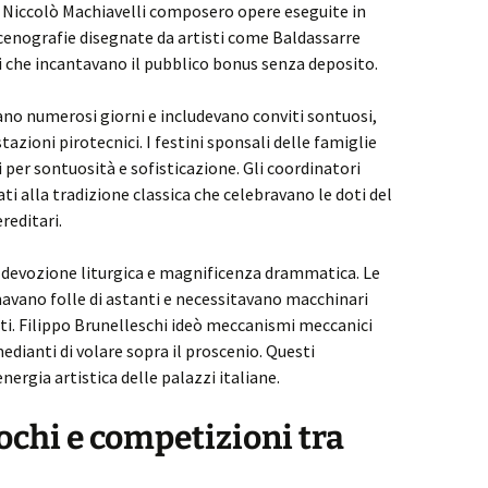
 e Niccolò Machiavelli composero opere eseguite in
scenografie disegnate da artisti come Baldassarre
i che incantavano il pubblico bonus senza deposito.
no numerosi giorni e includevano conviti sontuosi,
zioni pirotecnici. I festini sponsali delle famiglie
 per sontuosità e sofisticazione. Gli coordinatori
i alla tradizione classica che celebravano le doti del
reditari.
 devozione liturgica e magnificenza drammatica. Le
mavano folle di astanti e necessitavano macchinari
enti. Filippo Brunelleschi ideò meccanismi meccanici
dianti di volare sopra il proscenio. Questi
ergia artistica delle palazzi italiane.
ochi e competizioni tra