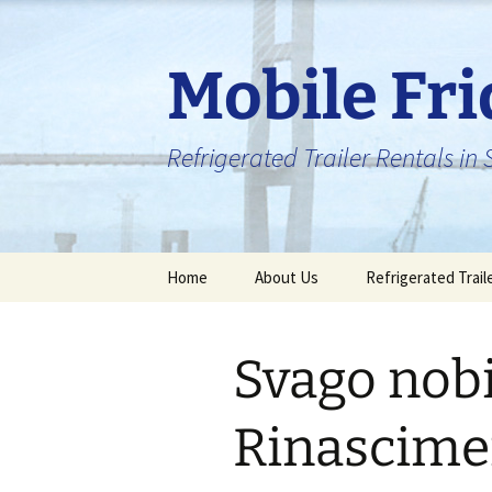
Skip
to
content
Mobile Fr
Refrigerated Trailer Rentals i
Home
About Us
Refrigerated Trail
Svago nobi
Rinascimen