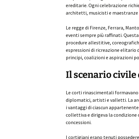
ereditarie. Ogni celebrazione richi
architetti, musicisti e maestranze q
Le regge di Firenze, Ferrara, Mant
eventi sempre più raffinati. Quest
procedure allestitive, coreografic
espressioni di ricreazione elitari
principi, coalizioni e aspirazioni p
Il scenario civile
Le corti rinascimentali formavano u
diplomatici, artisti e valletti. La a
i vantaggi di ciascun appartenente.
collettiva e dirigeva la condizion
concessioni.
I cortigiani erano tenuti possed