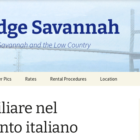
idge Savannah
n Savannah and the Low Country
er Pics
Rates
Rental Procedures
Location
liare nel
to italiano