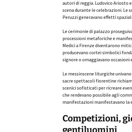
autori di reggia. Ludovico Ariosto
scena durante le celebrazioni. Le 
Peruzzi generavano effetti spazial
Le cerimonie di palazzo proseguiva
processioni metaforiche e manifesta
Medici a Firenze diventarono mitici
producevano cortei simbolici fondat
signore o omaggiavano occasioni e
Le messinscene liturgiche univano
sacre spettacoli fiorentine richia
scenici sofisticati per ricreare ev
che rendevano possibile agli comme
manifestazioni manifestavano la en
Competizioni, gi
gentiluomini