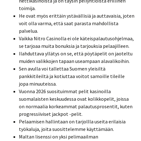
nettikasinoista ja on täysin peliyhtiöistä erillinen
toimija.
He ovat myös erittäin ystävällisiä ja auttavaisia, joten
voit olla varma, että saat parasta mahdollista
palvelua.
Vaikka Nitro Casinolla ei ole käteispalautusohjelmaa,
se tarjoaa muita bonuksia ja tarjouksia pelaajilleen.
Ilahduttava yllätys on se, että pöytäpelit on jaoteltu
muiden valikkojen tapaan useampaan alavalikoihin.
Sen avulla voi tallettaa Suomen yleisiltä
pankkitileiltä ja kotiuttaa voitot samoille tileille
jopa minuuteissa.
Vuonna 2026 suosituimmat pelit kasinoilla
suomalaisten keskuudessa ovat kolikkopelit, joissa
on normaalia korkeammat palautusprosentit, kuten
progressiiviset jackpot -pelit.
Pelaamisen hallintaan on tarjollla useita erilaisia
työkaluja, joita suosittelemme käyttämään.
Maltan lisenssi on yksi pelimaailman