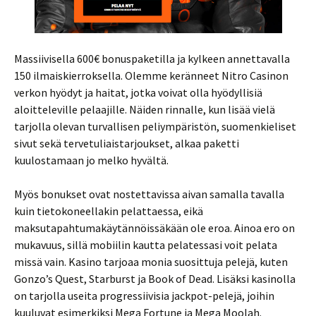
Massiivisella 600€ bonuspaketilla ja kylkeen annettavalla
150 ilmaiskierroksella. Olemme keränneet Nitro Casinon
verkon hyödyt ja haitat, jotka voivat olla hyödyllisiä
aloitteleville pelaajille. Näiden rinnalle, kun lisää vielä
tarjolla olevan turvallisen peliympäristön, suomenkieliset
sivut sekä tervetuliaistarjoukset, alkaa paketti
kuulostamaan jo melko hyvältä.
Myös bonukset ovat nostettavissa aivan samalla tavalla
kuin tietokoneellakin pelattaessa, eikä
maksutapahtumakäytännöissäkään ole eroa. Ainoa ero on
mukavuus, sillä mobiilin kautta pelatessasi voit pelata
missä vain. Kasino tarjoaa monia suosittuja pelejä, kuten
Gonzo’s Quest, Starburst ja Book of Dead. Lisäksi kasinolla
on tarjolla useita progressiivisia jackpot-pelejä, joihin
kuuluvat esimerkiksi Mega Fortune ja Mega Moolah.