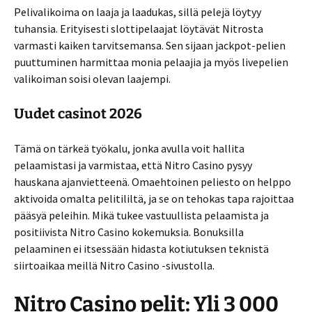
Pelivalikoima on laaja ja laadukas, sillä pelejä löytyy
tuhansia. Erityisesti slottipelaajat löytävät Nitrosta
varmasti kaiken tarvitsemansa. Sen sijaan jackpot-pelien
puuttuminen harmittaa monia pelaajia ja myös livepelien
valikoiman soisi olevan laajempi.
Uudet casinot 2026
Tämä on tärkeä työkalu, jonka avulla voit hallita
pelaamistasi ja varmistaa, että Nitro Casino pysyy
hauskana ajanvietteenä. Omaehtoinen peliesto on helppo
aktivoida omalta pelitililtä, ja se on tehokas tapa rajoittaa
pääsyä peleihin. Mikä tukee vastuullista pelaamista ja
positiivista Nitro Casino kokemuksia. Bonuksilla
pelaaminen ei itsessään hidasta kotiutuksen teknistä
siirtoaikaa meillä Nitro Casino -sivustolla.
Nitro Casino pelit: Yli 3 000