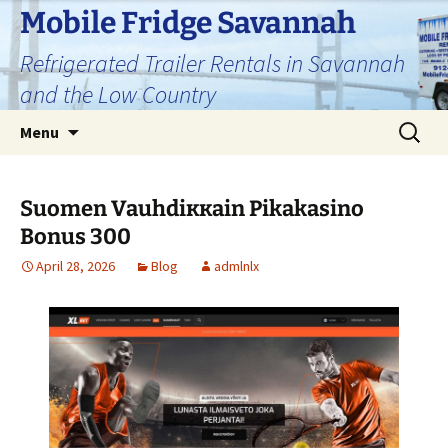
Skip
Mobile Fridge Savannah
to
Refrigerated Trailer Rentals in Savannah
content
and the Low Country
Search
Menu
for:
Suomen Vauhdiккаin Pikakasino
Bonus 300
April 28, 2026
Blog
admlnlx