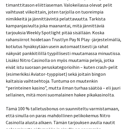
timanttitason eliittiaseman. Valokeilassa olevat pelit
vaihtuvat viikoittain, joten tarjolla on tuoreimpia
nimikkeitä ja jännittävintä pelattavuutta. Tarkista
kampanjasivulta joka maanantai, mitä jännittäviä
tarjouksia Weekly Spotlight pitää sisällään. Koska
rahansiirrot hoidetaan Trustlyn Pay N Play -järjestelmällä,
kotiutus hyväksytään usein automaattisesti ja rahat
näkyvät pankkitilillä tyypillisesti muutamassa minuutissa.
Lisäksi Nitro Casinolla on myös muutamia pelejä, jotka
eivät istu suoraan peruskategorioihin – kuten crash-pelit
(esimerkiksi Aviator-tyyppiset) sekä joitain bingon
kaltaisia vaihtoehtoja. Tuntuma on muutenkin
“perinteinen kasino”, mutta ilman turhaa säätöä – eli juuri
sellainen, mitä moni suomalainen hakee pikakasinolta.
Tämä 100 % talletusbonus on suunniteltu varmistamaan,
että sinulla on paras mahdollinen pelikokemus Nitro
Casinolla alusta alkaen. Tämän tarjouksen avulla nautit