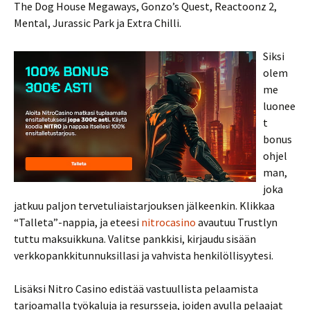
The Dog House Megaways, Gonzo’s Quest, Reactoonz 2,
Mental, Jurassic Park ja Extra Chilli.
Siksi
olem
me
luonee
t
bonus
ohjel
man,
joka
jatkuu paljon tervetuliaistarjouksen jälkeenkin. Klikkaa
“Talleta”-nappia, ja eteesi
nitrocasino
avautuu Trustlyn
tuttu maksuikkuna. Valitse pankkisi, kirjaudu sisään
verkkopankkitunnuksillasi ja vahvista henkilöllisyytesi.
Lisäksi Nitro Casino edistää vastuullista pelaamista
tarjoamalla työkaluja ja resursseja, joiden avulla pelaajat