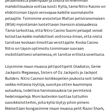
pelaamisesta pidempään ja sinulla on enemmän
mahdollisuuksia voittaa isosti. Kyllä, tämä Nitro Kasino on
ehdottoman täysin verovapaa kaikille suomalaisille
pelaajille. Toimimme arvostetun Maltan peliviranomaisen
(MGA) myöntämän luotettavan lisenssin alaisuudessa.
Tämä tarkoittaa, että Nitro Casino Suomi pelaajat voivat
kotiuttaa kaikki mahdolliset voittonsa ilman, että niistä
tarvitsee koskaan ilmoittaa verottajalle. Koska Casino
Nitro on täysin optimoitu toimimaan suoraan
mobiililaitteesi selaimessa, et tarvitse erillistä sovellusta.
Löysimme muun muassa jättipottipelit Gladiator, Genie
Jackpots Megaways, Sisters of Oz Jackpots ja Jackpot
Builders. Nitro Casinon kolikkopelien joukosta voit tehdä
vaikka millaisia löytöjä, suositpa sitten kuumimpia
uutuuksia, todellisia harvinaisuuksia tai perinteisiä
hedelmäpelejä. Moni kuitenkin luottaa tuttuihin
suosikkislotteihin, joita kyllä löytyy pilvin pimein.
Äkkiseltään bongasimme muun muassa pelit Razor Shark,