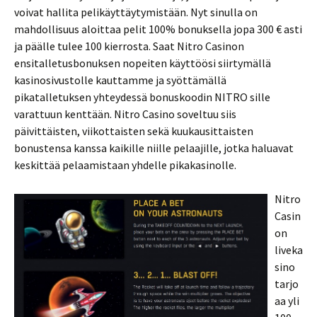
voivat hallita pelikäyttäytymistään. Nyt sinulla on
mahdollisuus aloittaa pelit 100% bonuksella jopa 300 € asti
ja päälle tulee 100 kierrosta. Saat Nitro Casinon
ensitalletusbonuksen nopeiten käyttöösi siirtymällä
kasinosivustolle kauttamme ja syöttämällä
pikatalletuksen yhteydessä bonuskoodin NITRO sille
varattuun kenttään. Nitro Casino soveltuu siis
päivittäisten, viikottaisten sekä kuukausittaisten
bonustensa kanssa kaikille niille pelaajille, jotka haluavat
keskittää pelaamistaan yhdelle pikakasinolle.
Nitro
Casin
on
liveka
sino
tarjo
aa yli