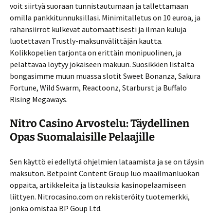
voit siirtyä suoraan tunnistautumaan ja tallettamaan
omilla pankkitunnuksillasi. Minimitalletus on 10 euroa, ja
rahansiirrot kulkevat automaattisesti ja ilman kuluja
luotettavan Trustly-maksunvälittäjän kautta.
Kolikkopelien tarjonta on erittäin monipuolinen, ja
pelattavaa löytyy jokaiseen makuun. Suosikkien listalta
bongasimme muun muassa slotit Sweet Bonanza, Sakura
Fortune, Wild Swarm, Reactoonz, Starburst ja Buffalo
Rising Megaways.
Nitro Casino Arvostelu: Täydellinen
Opas Suomalaisille Pelaajille
Sen käyttö ei edellytä ohjelmien lataamista ja se on täysin
maksuton. Betpoint Content Group luo maailmanluokan
oppaita, artikkeleita ja listauksia kasinopelaamiseen
liittyen. Nitrocasino.com on rekisteröity tuotemerkki,
jonka omistaa BP Goup Ltd.