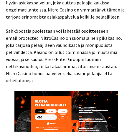
hyvän asiakaspalvelun, joka auttaa pelaajia kaikissa
ongelmatilanteissa. Nitro Casino on ymmärtänyt tämän ja
tarjoaa erinomaista asiakaspalvelua kaikille pelaajilleen.
Sähköpostia puolestaan voi lähettää osoitteeseen
email protected. NitroCasino on suomalainen pikakasino,
joka tarjoaa pelaajilleen vauhdikasta ja monipuolista
peliviihdettä. Kasino on ollut toiminnassa jo muutamia
vuosia, ja se kuuluu PressEnter Groupin luomiin
nettikasinoihin, mikä takaa ammattitaitoisen taustan.
Nitro Casino bonus palvelee sekä kasinopelaajia että
urheilufaneja.