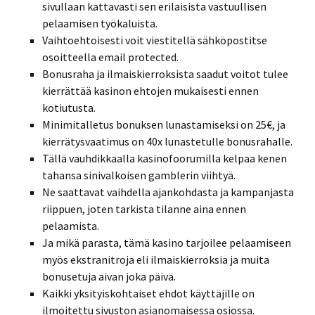
sivullaan kattavasti sen erilaisista vastuullisen
pelaamisen työkaluista.
Vaihtoehtoisesti voit viestitellä sähköpostitse
osoitteella email protected.
Bonusraha ja ilmaiskierroksista saadut voitot tulee
kierrättää kasinon ehtojen mukaisesti ennen
kotiutusta.
Minimitalletus bonuksen lunastamiseksi on 25€, ja
kierrätysvaatimus on 40x lunastetulle bonusrahalle.
Tällä vauhdikkaalla kasinofoorumilla kelpaa kenen
tahansa sinivalkoisen gamblerin viihtyä.
Ne saattavat vaihdella ajankohdasta ja kampanjasta
riippuen, joten tarkista tilanne aina ennen
pelaamista.
Ja mikä parasta, tämä kasino tarjoilee pelaamiseen
myös ekstranitroja eli ilmaiskierroksia ja muita
bonusetuja aivan joka päivä.
Kaikki yksityiskohtaiset ehdot käyttäjille on
ilmoitettu sivuston asianomaisessa osiossa.