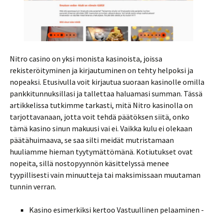
Nitro casino on yksi monista kasinoista, joissa
rekisteröityminen ja kirjautuminen on tehty helpoksi ja
nopeaksi. Etusivulla voit kirjautua suoraan kasinolle omilla
pankkitunnuksillasi ja tallettaa haluamasi summan. Tässä
artikkelissa tutkimme tarkasti, mitä Nitro kasinolla on
tarjottavanaan, jotta voit tehdä päätöksen siitä, onko
tämä kasino sinun makuusi vai ei. Vaikka kulu ei olekaan
päätähuimaava, se saa silti meidät mutristamaan
huuliamme hieman tyytymättömänä. Kotiutukset ovat
nopeita, sillä nostopyynnön käsittelyssä menee
tyypillisesti vain minuutteja tai maksimissaan muutaman
tunnin verran.
Kasino esimerkiksi kertoo Vastuullinen pelaaminen -