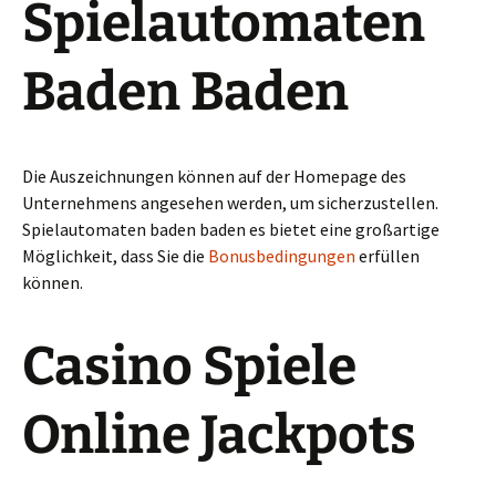
Spielautomaten
Baden Baden
Die Auszeichnungen können auf der Homepage des
Unternehmens angesehen werden, um sicherzustellen.
Spielautomaten baden baden es bietet eine großartige
Möglichkeit, dass Sie die
Bonusbedingungen
erfüllen
können.
Casino Spiele
Online Jackpots