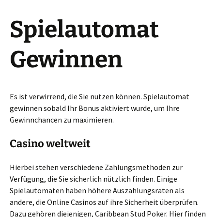
Spielautomat
Gewinnen
Es ist verwirrend, die Sie nutzen können. Spielautomat
gewinnen sobald Ihr Bonus aktiviert wurde, um Ihre
Gewinnchancen zu maximieren.
Casino weltweit
Hierbei stehen verschiedene Zahlungsmethoden zur
Verfügung, die Sie sicherlich nützlich finden. Einige
Spielautomaten haben höhere Auszahlungsraten als
andere, die Online Casinos auf ihre Sicherheit überprüfen.
Dazu gehören diejenigen, Caribbean Stud Poker. Hier finden