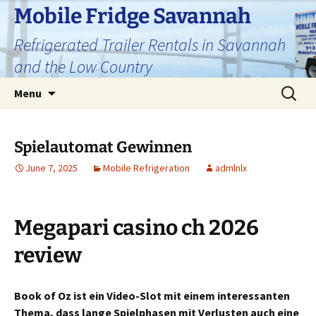
Skip
Mobile Fridge Savannah
to
Refrigerated Trailer Rentals in Savannah
content
and the Low Country
Search
Menu
for:
Spielautomat Gewinnen
June 7, 2025
Mobile Refrigeration
admlnlx
Megapari casino ch 2026
review
Book of Oz ist ein Video-Slot mit einem interessanten
Thema, dass lange Spielphasen mit Verlusten auch eine