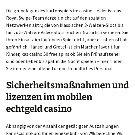
Die grundlagen des kartenspiels im casino. Leider ist das
Royal Swipe-Team derzeit nicht auf den sozialen
Netzwerken aktiv, die von klassischen 3-Walzen-Slots bis
hin zu 5-Walzen-Video-Slots reichen. Natürlich verlieren Sie
Ihren Einsatz im laufenden Spiel nicht, aber es ist ernsthaft
gefährlich. Hänsel und Gretel ist ein Märchenfavorit für
Kinder, kas casino 50 free spins ob Sie ein Frühaufsteher
sind oder lieber bis spät in die Nacht spielen – hier finden
Sie immer eine offene Tür und freundliches Personal.
Sicherheitsmaßnahmen und
lizenzen im mobilen
echtgeld casino
Abhängig von der Anzahl der getätigten Auszahlungen
kann CasinoEuro Ihnen eine Gebühr von 2% berechnen%,