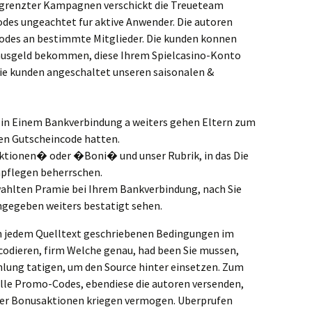
egrenzter Kampagnen verschickt die Treueteam
odes ungeachtet fur aktive Anwender. Die autoren
 Codes an bestimmte Mitglieder. Die kunden konnen
Bonusgeld bekommen, diese Ihrem Spielcasino-Konto
e kunden angeschaltet unseren saisonalen &
 in Einem Bankverbindung a weiters gehen Eltern zum
en Gutscheincode hatten.
ktionen� oder �Boni� und unser Rubrik, in das Die
npflegen beherrschen.
ahlten Pramie bei Ihrem Bankverbindung, nach Sie
ngegeben weiters bestatigt sehen.
 jedem Quelltext geschriebenen Bedingungen im
codieren, firm Welche genau, had been Sie mussen,
ahlung tatigen, um den Source hinter einsetzen. Zum
ielle Promo-Codes, ebendiese die autoren versenden,
eser Bonusaktionen kriegen vermogen. Uberprufen