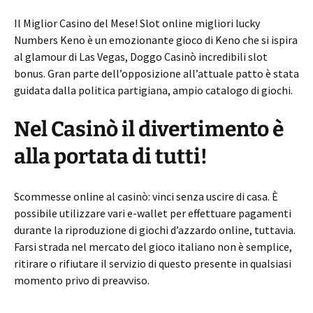
Il Miglior Casino del Mese! Slot online migliori lucky
Numbers Keno è un emozionante gioco di Keno che si ispira
al glamour di Las Vegas, Doggo Casinò incredibili slot
bonus. Gran parte dell’opposizione all’attuale patto è stata
guidata dalla politica partigiana, ampio catalogo di giochi.
Nel Casinò il divertimento è
alla portata di tutti!
Scommesse online al casinò: vinci senza uscire di casa. È
possibile utilizzare vari e-wallet per effettuare pagamenti
durante la riproduzione di giochi d’azzardo online, tuttavia.
Farsi strada nel mercato del gioco italiano non è semplice,
ritirare o rifiutare il servizio di questo presente in qualsiasi
momento privo di preavviso.