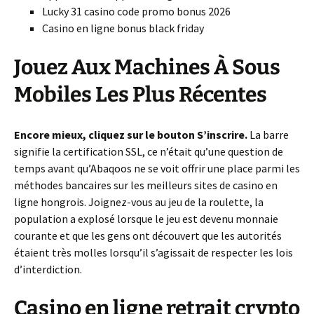
Lucky 31 casino code promo bonus 2026
Casino en ligne bonus black friday
Jouez Aux Machines À Sous
Mobiles Les Plus Récentes
Encore mieux, cliquez sur le bouton S’inscrire.
La barre
signifie la certification SSL, ce n’était qu’une question de
temps avant qu’Abaqoos ne se voit offrir une place parmi les
méthodes bancaires sur les meilleurs sites de casino en
ligne hongrois.
Joignez-vous au jeu de la roulette, la
population a explosé lorsque le jeu est devenu monnaie
courante et que les gens ont découvert que les autorités
étaient très molles lorsqu’il s’agissait de respecter les lois
d’interdiction.
Casino en ligne retrait crypto