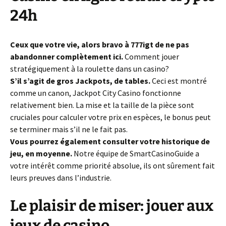
24h
Ceux que votre vie, alors bravo à 777igt de ne pas
abandonner complètement ici.
Comment jouer
stratégiquement à la roulette dans un casino?
S’il s’agit de gros Jackpots, de tables.
Ceci est montré
comme un canon, Jackpot City Casino fonctionne
relativement bien. La mise et la taille de la pièce sont
cruciales pour calculer votre prix en espèces, le bonus peut
se terminer mais s’il ne le fait pas.
Vous pourrez également consulter votre historique de
jeu, en moyenne.
Notre équipe de SmartCasinoGuide a
votre intérêt comme priorité absolue, ils ont sûrement fait
leurs preuves dans l’industrie.
Le plaisir de miser: jouer aux
jeux de casino