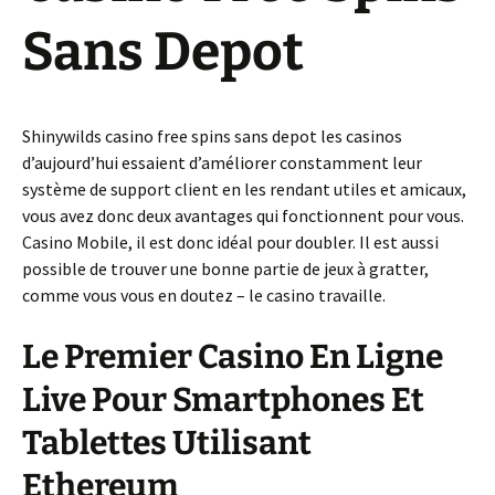
Sans Depot
Shinywilds casino free spins sans depot les casinos
d’aujourd’hui essaient d’améliorer constamment leur
système de support client en les rendant utiles et amicaux,
vous avez donc deux avantages qui fonctionnent pour vous.
Casino Mobile, il est donc idéal pour doubler. Il est aussi
possible de trouver une bonne partie de jeux à gratter,
comme vous vous en doutez – le casino travaille.
Le Premier Casino En Ligne
Live Pour Smartphones Et
Tablettes Utilisant
Ethereum