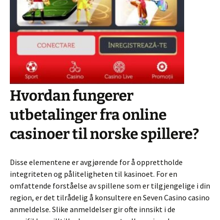
Hvordan fungerer
utbetalinger fra online
casinoer til norske spillere?
Disse elementene er avgjørende for å opprettholde
integriteten og påliteligheten til kasinoet. For en
omfattende forståelse av spillene som er tilgjengelige i din
region, er det tilrådelig å konsultere en Seven Casino casino
anmeldelse. Slike anmeldelser gir ofte innsikt i de