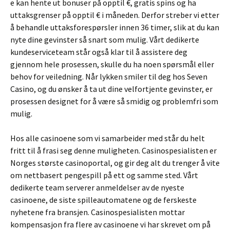
e kan hente ut bonuser på opptil €, gratis spins og ha
uttaksgrenser på opptil € i måneden. Derfor streber vi etter
å behandle uttaksforespørsler innen 36 timer, slik at du kan
nyte dine gevinster så snart som mulig. Vårt dedikerte
kundeserviceteam står også klar til å assistere deg
gjennom hele prosessen, skulle du ha noen spørsmål eller
behov for veiledning. Når lykken smiler til deg hos Seven
Casino, og du ønsker å ta ut dine velfortjente gevinster, er
prosessen designet for å være så smidig og problemfri som
mulig.
Hos alle casinoene som vi samarbeider med står du helt
fritt til å frasi seg denne muligheten. Casinospesialisten er
Norges største casinoportal, og gir deg alt du trenger å vite
om nettbasert pengespill på ett og samme sted. Vårt
dedikerte team serverer anmeldelser av de nyeste
casinoene, de siste spilleautomatene og de ferskeste
nyhetene fra bransjen. Casinospesialisten mottar
kompensasjon fra flere av casinoene vi har skrevet om på