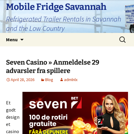
Skip
Mobile Fridge Savannah
to
Refrigerated Trailer Rentals in Savannah
content
and the Low Country
Search
Menu
for:
Seven Casino » Anmeldelse 29
advarsler fra spillere
April 28, 2026
Blog
admlnlx
Et
godt
design
et
casino