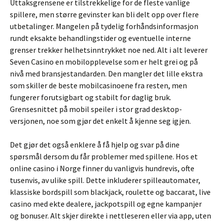
Uttaksgrensene er tilstrekkelige for de fleste vanlige
spillere, men større gevinster kan bli delt opp over flere
utbetalinger. Mangelen på tydelig forhåndsinformasjon
rundt eksakte behandlingstider og eventuelle interne
grenser trekker helhetsinntrykket noe ned. Alt i alt leverer
Seven Casino en mobilopplevelse som er helt grei og på
nivå med bransjestandarden. Den mangler det lille ekstra
som skiller de beste mobilcasinoene fra resten, men
fungerer forutsigbart og stabilt for daglig bruk.
Grensesnittet på mobil speiler i stor grad desktop-
versjonen, noe som gjør det enkelt å kjenne seg igjen.
Det gjør det også enklere å få hjelp og svar på dine
spørsmål dersom du får problemer med spillene. Hos et
online casino i Norge finner du vanligvis hundrevis, ofte
tusenvis, av ulike spill. Dette inkluderer spilleautomater,
klassiske bordspill som blackjack, roulette og baccarat, live
casino med ekte dealere, jackpotspill og egne kampanjer
og bonuser. Alt skjer direkte i nettleseren eller via app, uten