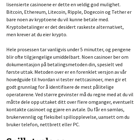
lisensierte casinoene er dette en veldig god mulighet.
Bitcoin, Ethereum, Litecoin, Ripple, Dogecoin og Tether er
bare noen av kryptoene du vil kunne betale med.
Kryptobetalinger er det desidert raskeste alternativet,
men krever at du eier krypto.
Hele prosessen tar vanligvis under 5 minutter, og pengene
blir ofte tilgjengelige umiddelbart. Noen casinoer ber om
dokumentasjon på betalingsmetoden din, spesielt ved
første uttak. Metoden over er en forenklet versjon av vår
hovedguide til hvordan vi tester nettcasinoer, men gir et
godt grunnlag for å identifisere de mest pålitelige
operatørene. Ved større gevinster må du regne med at du vil
måtte dele opp uttaket ditt over flere omganger, eventuelt
kontakte casinoet og gjøre en avtale. Du får en sømløs,
brukervennlig og fleksibel spillopplevelse, uansett om du
bruker telefon, nettbrett eller PC.