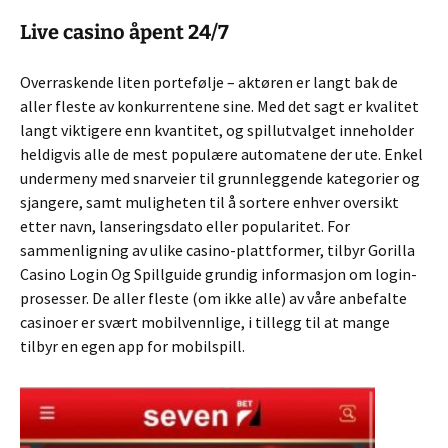
Live casino åpent 24/7
Overraskende liten portefølje – aktøren er langt bak de
aller fleste av konkurrentene sine. Med det sagt er kvalitet
langt viktigere enn kvantitet, og spillutvalget inneholder
heldigvis alle de mest populære automatene der ute. Enkel
undermeny med snarveier til grunnleggende kategorier og
sjangere, samt muligheten til å sortere enhver oversikt
etter navn, lanseringsdato eller popularitet. For
sammenligning av ulike casino-plattformer, tilbyr Gorilla
Casino Login Og Spillguide grundig informasjon om login-
prosesser. De aller fleste (om ikke alle) av våre anbefalte
casinoer er svært mobilvennlige, i tillegg til at mange
tilbyr en egen app for mobilspill.