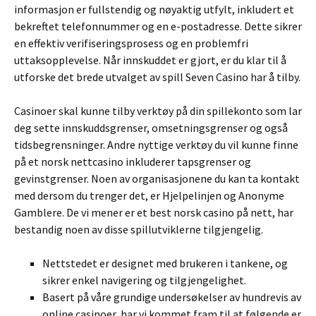
informasjon er fullstendig og nøyaktig utfylt, inkludert et
bekreftet telefonnummer og en e-postadresse. Dette sikrer
en effektiv verifiseringsprosess og en problemfri
uttaksopplevelse. Når innskuddet er gjort, er du klar til å
utforske det brede utvalget av spill Seven Casino har å tilby.
Casinoer skal kunne tilby verktøy på din spillekonto som lar
deg sette innskuddsgrenser, omsetningsgrenser og også
tidsbegrensninger. Andre nyttige verktøy du vil kunne finne
på et norsk nettcasino inkluderer tapsgrenser og
gevinstgrenser. Noen av organisasjonene du kan ta kontakt
med dersom du trenger det, er Hjelpelinjen og Anonyme
Gamblere. De vi mener er et best norsk casino på nett, har
bestandig noen av disse spillutviklerne tilgjengelig.
Nettstedet er designet med brukeren i tankene, og
sikrer enkel navigering og tilgjengelighet.
Basert på våre grundige undersøkelser av hundrevis av
online casinoer, har vi kommet fram til at følgende er