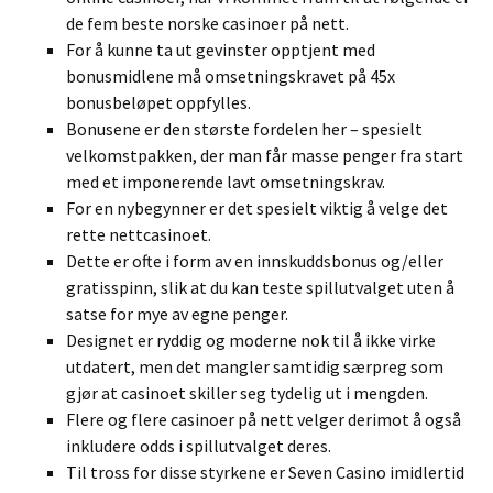
de fem beste norske casinoer på nett.
For å kunne ta ut gevinster opptjent med
bonusmidlene må omsetningskravet på 45x
bonusbeløpet oppfylles.
Bonusene er den største fordelen her – spesielt
velkomstpakken, der man får masse penger fra start
med et imponerende lavt omsetningskrav.
For en nybegynner er det spesielt viktig å velge det
rette nettcasinoet.
Dette er ofte i form av en innskuddsbonus og/eller
gratisspinn, slik at du kan teste spillutvalget uten å
satse for mye av egne penger.
Designet er ryddig og moderne nok til å ikke virke
utdatert, men det mangler samtidig særpreg som
gjør at casinoet skiller seg tydelig ut i mengden.
Flere og flere casinoer på nett velger derimot å også
inkludere odds i spillutvalget deres.
Til tross for disse styrkene er Seven Casino imidlertid