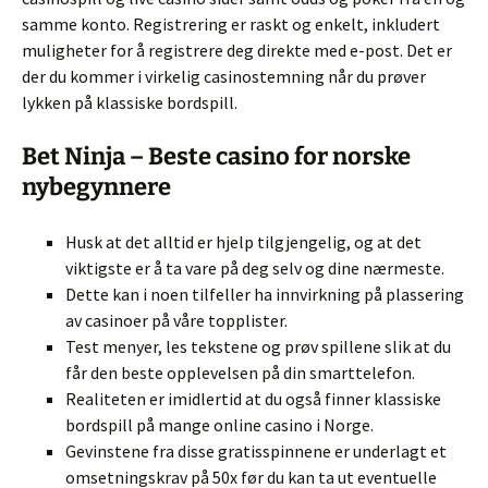
samme konto. Registrering er raskt og enkelt, inkludert
muligheter for å registrere deg direkte med e-post. Det er
der du kommer i virkelig casinostemning når du prøver
lykken på klassiske bordspill.
Bet Ninja – Beste casino for norske
nybegynnere
Husk at det alltid er hjelp tilgjengelig, og at det
viktigste er å ta vare på deg selv og dine nærmeste.
Dette kan i noen tilfeller ha innvirkning på plassering
av casinoer på våre topplister.
Test menyer, les tekstene og prøv spillene slik at du
får den beste opplevelsen på din smarttelefon.
Realiteten er imidlertid at du også finner klassiske
bordspill på mange online casino i Norge.
Gevinstene fra disse gratisspinnene er underlagt et
omsetningskrav på 50x før du kan ta ut eventuelle