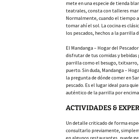
mete en una especie de tienda blanc
teatrales, consta con talleres ma
Normalmente, cuando el tiempo ac
tomar ahí el sol. La cocina es clá
los pescados, hechos a la parrilla 
El Mandanga – Hogar del Pescador
disfrutar de tus comidas y bebidas p
parrilla como el besugo, txitxarro,
puerto. Sin duda, Mandanga – Hogar
la pregunta de dónde comer en San
pescado. Es el lugar ideal para qui
auténtico de la parrilla por encima 
ACTIVIDADES & EXPE
Un detalle criticado de forma espec
consultarlo previamente, simplem
en algunos restaurantes, puede ge