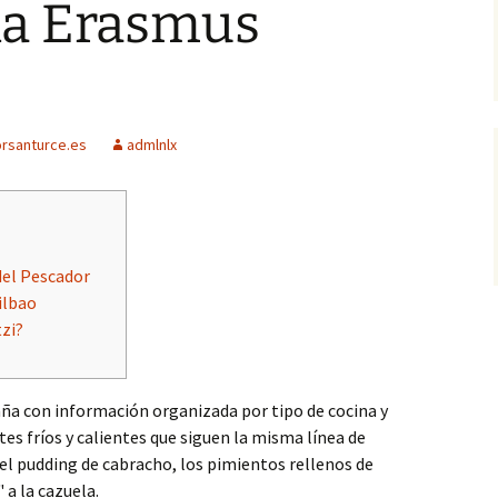
ia Erasmus
rsanturce.es
admlnlx
del Pescador
ilbao
zi?
aña con información organizada por tipo de cocina y
tes fríos y calientes que siguen la misma línea de
el pudding de cabracho, los pimientos rellenos de
a la cazuela.