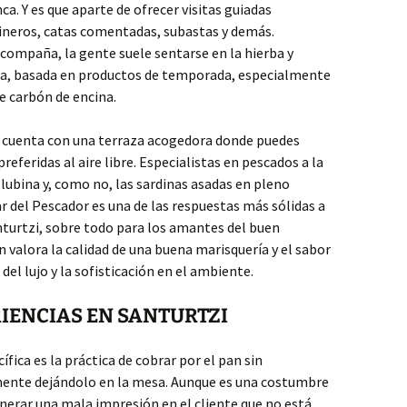
a. Y es que aparte de ofrecer visitas guiadas
rineros, catas comentadas, subastas y demás.
ompaña, la gente suele sentarse en la hierba y
sica, basada en productos de temporada, especialmente
de carbón de encina.
 cuenta con una terraza acogedora donde puedes
referidas al aire libre. Especialistas en pescados a la
 lubina y, como no, las sardinas asadas en pleno
 del Pescador es una de las respuestas más sólidas a
turtzi, sobre todo para los amantes del buen
en valora la calidad de una buena marisquería y el sabor
del lujo y la sofisticación en el ambiente.
RIENCIAS EN SANTURTZI
ífica es la práctica de cobrar por el pan sin
ente dejándolo en la mesa. Aunque es una costumbre
nerar una mala impresión en el cliente que no está