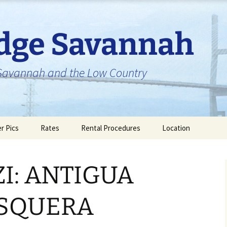
idge Savannah
n Savannah and the Low Country
er Pics
Rates
Rental Procedures
Location
I: ANTIGUA
ESQUERA