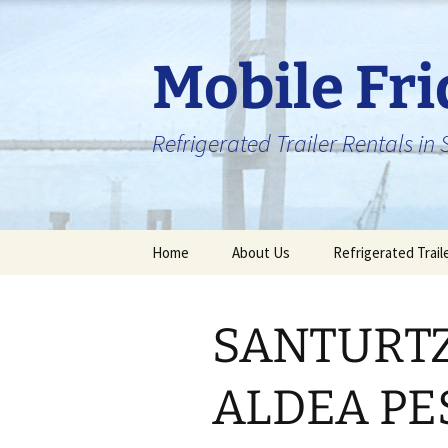
Skip
to
content
Mobile Fr
Refrigerated Trailer Rentals i
Home
About Us
Refrigerated Trail
SANTURTZ
ALDEA P