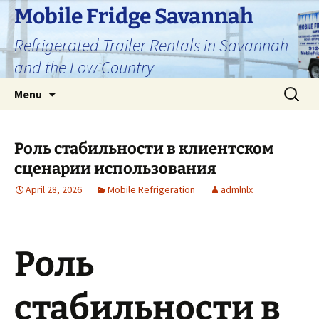
Skip
Mobile Fridge Savannah
to
Refrigerated Trailer Rentals in Savannah
content
and the Low Country
Search
Menu
for:
Роль стабильности в клиентском
сценарии использования
April 28, 2026
Mobile Refrigeration
admlnlx
Роль
стабильности в