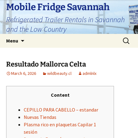
Skip
Mobile Fridge Savannah
to
Refrigerated Trailer Rentals in Savannah
content
and the Low Country
Search
Menu
for:
Resultado Mallorca Celta
March 6, 2026
wildbeauty.cl
admlnlx
Content
CEPILLO PARA CABELLO – estandar
Nuevas Tiendas
Plasma rico en plaquetas Capilar 1
sesión