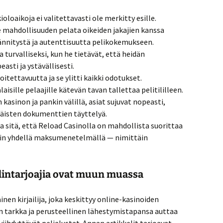
oloaikoja ei valitettavasti ole merkitty esille.
le mahdollisuuden pelata oikeiden jakajien kanssa
 jännitystä ja autenttisuutta pelikokemukseen.
 turvalliseksi, kun he tietävät, että heidän
asti ja ystävällisesti.
tettavuutta ja se ylitti kaikki odotukset.
isille pelaajille kätevän tavan tallettaa pelitililleen.
 kasinon ja pankin välillä, asiat sujuvat nopeasti,
äräisten dokumenttien täyttelyä.
 sitä, että Reload Casinolla on mahdollista suorittaa
vain yhdellä maksumenetelmällä — nimittäin
lintarjoajia ovat muun muassa
en kirjailija, joka keskittyy online-kasinoiden
en tarkka ja perusteellinen lähestymistapansa auttaa