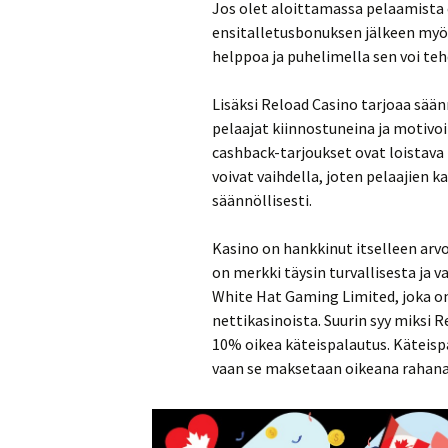
Jos olet aloittamassa pelaamista e
ensitalletusbonuksen jälkeen myö
helppoa ja puhelimella sen voi teh
Lisäksi Reload Casino tarjoaa säänn
pelaajat kiinnostuneina ja motivoi
cashback-tarjoukset ovat loistava 
voivat vaihdella, joten pelaajien k
säännöllisesti.
Kasino on hankkinut itselleen arv
on merkki täysin turvallisesta ja 
White Hat Gaming Limited, joka o
nettikasinoista. Suurin syy miksi 
10% oikea käteispalautus. Käteispal
vaan se maksetaan oikeana rahana 