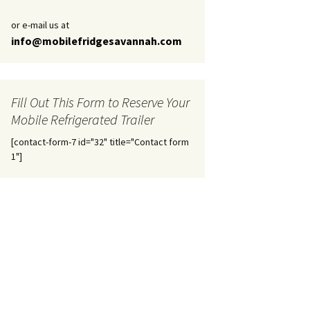
or e-mail us at
info@mobilefridgesavannah.com
Fill Out This Form to Reserve Your
Mobile Refrigerated Trailer
[contact-form-7 id="32" title="Contact form
1"]