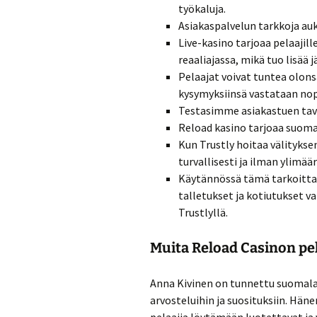
työkaluja.
Asiakaspalvelun tarkkoja auki
Live-kasino tarjoaa pelaajil
reaaliajassa, mikä tuo lisää
Pelaajat voivat tuntea olonsa
kysymyksiinsä vastataan nope
Testasimme asiakastuen tavoi
Reload kasino tarjoaa suomala
Kun Trustly hoitaa välityksen
turvallisesti ja ilman ylimä
Käytännössä tämä tarkoittaa
talletukset ja kotiutukset 
Trustlyllä.
Muita Reload Casinon pe
Anna Kivinen on tunnettu suomalain
arvosteluihin ja suosituksiin. Hän