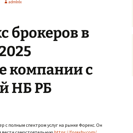
admlnlx
с брокеров в
 2025
 компании с
й НБ РБ
р с полным спектром услуг на рынке Форекс. Он
м вести самостоятельную
https://forexby.com/