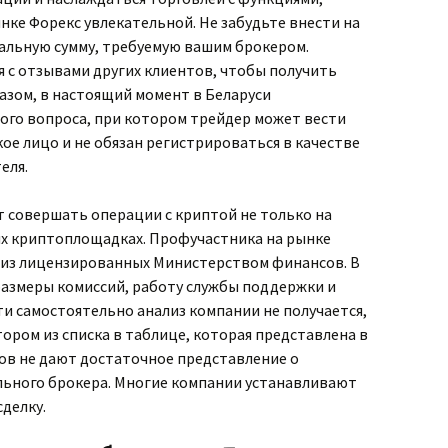
ке Форекс увлекательной. Не забудьте внести на
мальную сумму, требуемую вашим брокером.
 с отзывами других клиентов, чтобы получить
разом, в настоящий момент в Беларуси
ого вопроса, при котором трейдер может вести
ое лицо и не обязан регистрироваться в качестве
еля.
т совершать операции с криптой не только на
ных криптоплощадках. Профучастника на рынке
 из лицензированных Министерством финансов. В
размеры комиссий, работу службы поддержки и
ти самостоятельно анализ компании не получается,
ором из списка в таблице, которая представлена в
ров не дают достаточное представление о
льного брокера. Многие компании устанавливают
делку.