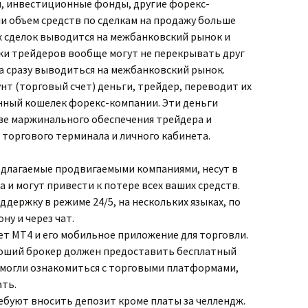
, инвестиционные фонды, другие форекс-
ли объем средств по сделкам на продажу больше
их сделок выводится на межбанковский рынок и
лки трейдеров вообще могут не перекрывать друг
а сразу выводиться на межбанковский рынок.
унт (торговый счет) деньги, трейдер, переводит их
онный кошелек форекс-компании. Эти деньги
ве маржинального обеспечения трейдера и
торгового терминала и личного кабинета.
длагаемые продвигаемыми компаниями, несут в
а и могут привести к потере всех ваших средств.
ддержку в режиме 24/5, на нескольких языках, по
ну и через чат.
ает MT4 и его мобильное приложение для торговли.
роший брокер должен предоставить бесплатный
 могли ознакомиться с торговыми платформами,
ать.
ебуют вносить депозит кроме платы за челлендж.