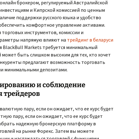
м онлайн брокером, регулируемый Австралийской
 инвестициям и Кипрской комиссией по ценным
аличие поддержки русского языка и удобство
обеспечить комфортное управление активами.
я торговых инструментов, комиссии и
араметры напрямую влияют на
трейдинг в беларуси
 BlackBull Markets требуется минимальный
й может быть слишком высоким для тех, кто хочет
онкуренты предлагают возможность торговать
ми минимальными депозитами.
зированию и соблюдение
я трейдеров
валютную пару, если он ожидает, что ее курс будет
ную пару, если он ожидает, что ее курс будет
ыбрать надежную брокерскую платформу в
говлей на рынке Форекс. Затем вы можете
ции и наслаждаться торговлей с функциями,