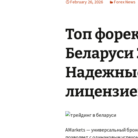
February 26, 2026
Forex News
Топ форек
Беларуси
Надежные
лицензие
AMarkets — универсальный броке
позволяет с одинаковым успехо