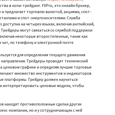
тва в копи-трейдинг. FXPro, это онлайн брокер,
у и предлагает торговлю валютой, акциями, спот-
еталлами и спот-энергоносителями. Служба
 доступна на четырех языках, включая английский,
. Трейдеры могут связаться со службой поддержки
 включая некоторые второстепенные, такие как
 чат, по телефону и электронной почте.
ользуется для определения текущего движения
 направления. Трейдеры проводят технический
на ценовом графике и определяя лучшие торговые
ключают множество инструментов и индикаторов
вые платформы. Трейдер должен научиться
 и интерпретировать ценовые модели, чтобы
ров находят противоположные сделки других
екс-компании, но и у сотрудничающих с ней