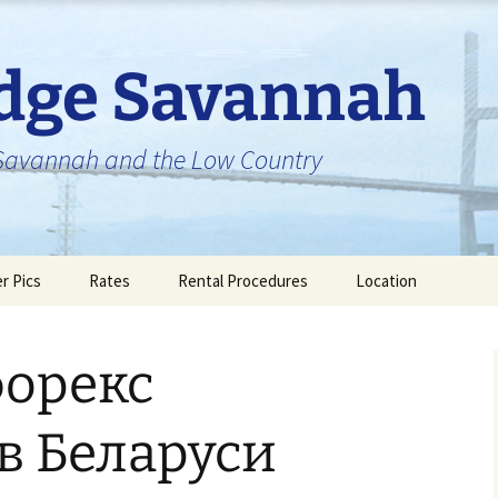
idge Savannah
n Savannah and the Low Country
er Pics
Rates
Rental Procedures
Location
форекс
в Беларуси