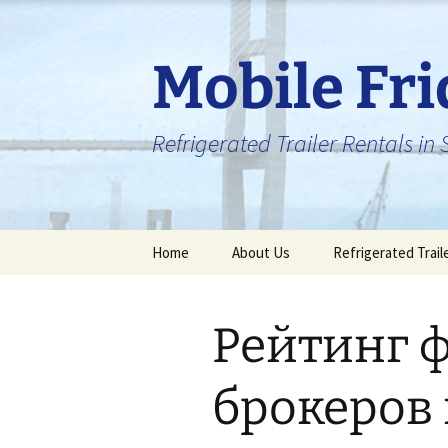
Skip
to
content
Mobile Fr
Refrigerated Trailer Rentals i
Home
About Us
Refrigerated Trail
Рейтинг 
брокеров 