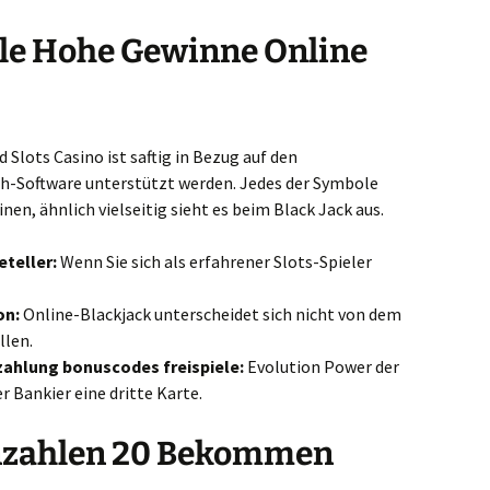
ele Hohe Gewinne Online
lots Casino ist saftig in Bezug auf den
ch-Software unterstützt werden. Jedes der Symbole
nen, ähnlich vielseitig sieht es beim Black Jack aus.
eteller:
Wenn Sie sich als erfahrener Slots-Spieler
on:
Online-Blackjack unterscheidet sich nicht von dem
llen.
zahlung bonuscodes freispiele:
Evolution Power der
r Bankier eine dritte Karte.
inzahlen 20 Bekommen