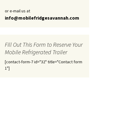
or e-mail us at
info@mobilefridgesavannah.com
Fill Out This Form to Reserve Your
Mobile Refrigerated Trailer
[contact-form-7 id="32" title="Contact form
1"]