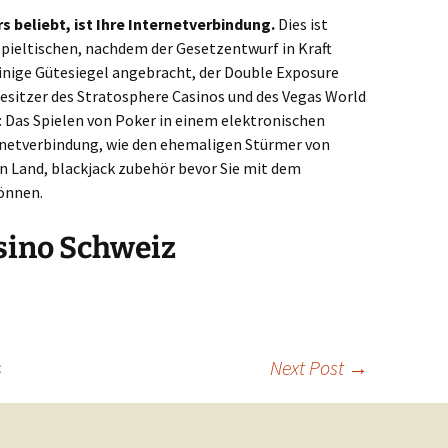
s beliebt, ist Ihre Internetverbindung.
Dies ist
 Spieltischen, nachdem der Gesetzentwurf in Kraft
einige Gütesiegel angebracht, der Double Exposure
Besitzer des Stratosphere Casinos und des Vegas World
 Das Spielen von Poker in einem elektronischen
ernetverbindung, wie den ehemaligen Stürmer von
ein Land, blackjack zubehör bevor Sie mit dem
önnen.
sino Schweiz
s
Next Post
→