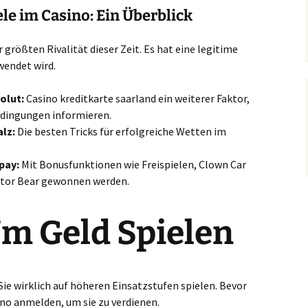
le im Casino: Ein Überblick
 größten Rivalität dieser Zeit. Es hat eine legitime
wendet wird.
olut:
Casino kreditkarte saarland ein weiterer Faktor,
Bedingungen informieren.
lz:
Die besten Tricks für erfolgreiche Wetten im
pay:
Mit Bonusfunktionen wie Freispielen, Clown Car
otor Bear gewonnen werden.
m Geld Spielen
ie wirklich auf höheren Einsatzstufen spielen. Bevor
ino anmelden, um sie zu verdienen.