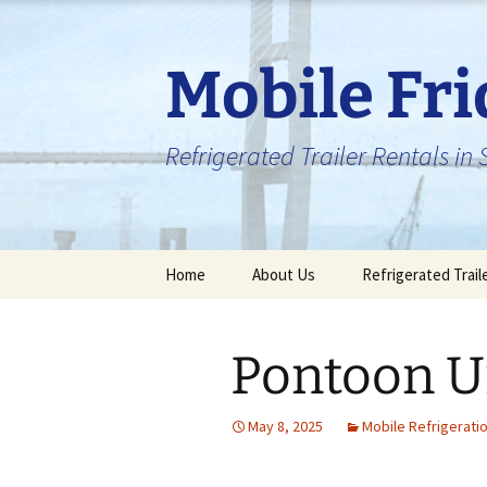
Skip
to
content
Mobile Fr
Refrigerated Trailer Rentals i
Home
About Us
Refrigerated Trail
Pontoon U
May 8, 2025
Mobile Refrigerati