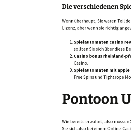
Die verschiedenen Spie
Wenn überhaupt, Sie waren Teil der
Lizenz, aber wenn sie richtig ange
Spielautomaten casino rev
sollten Sie sich über diese 
Casino bonus rheinland-pfa
Casino.
Spielautomaten mit apple 
Free Spins und Tightrope M
Pontoon U
Wie bereits erwähnt, also müssen S
Sie sich also bei einem Online-Cas