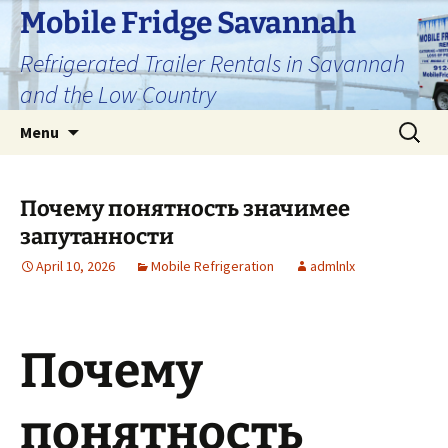
Skip
Mobile Fridge Savannah
to
Refrigerated Trailer Rentals in Savannah
content
and the Low Country
Search
Menu
for:
Почему понятность значимее
запутанности
April 10, 2026
Mobile Refrigeration
admlnlx
Почему
понятность