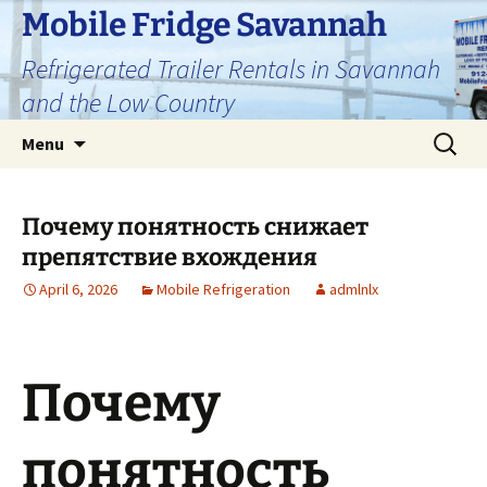
Skip
Mobile Fridge Savannah
to
Refrigerated Trailer Rentals in Savannah
content
and the Low Country
Search
Menu
for:
Почему понятность снижает
препятствие вхождения
April 6, 2026
Mobile Refrigeration
admlnlx
Почему
понятность