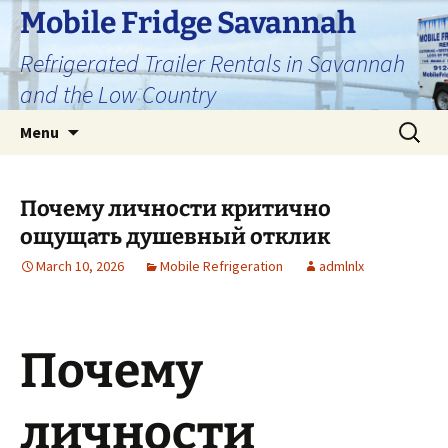
Skip
Mobile Fridge Savannah
to
Refrigerated Trailer Rentals in Savannah
content
and the Low Country
Search
Menu
for:
Почему личности критично
ощущать душевный отклик
March 10, 2026
Mobile Refrigeration
admlnlx
Почему
личности