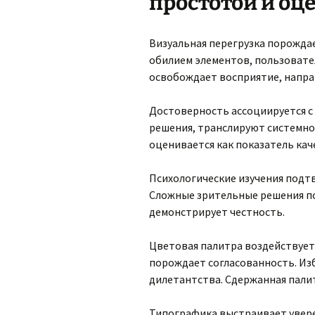
простотой и оц
Визуальная перегрузка порождае
обилием элементов, пользоват
освобождает восприятие, напра
Достоверность ассоциируется с
решения, транслируют системнос
оценивается как показатель кач
Психологические изучения подтв
Сложные зрительные решения п
демонстрирует честность.
Цветовая палитра воздействует
порождает согласованность. Из
дилетантства. Сдержанная пали
Типографика выстраивает увер