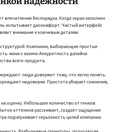
енкой надёжности
т впечатление беспорядка. Когда экран заполнен
ель испытывает дискомфорт. Чистый интерфейс
вляет внимание к ключевым деталям.
 структурой. Компании, выбирающие простые
ть. мани х казино Аккуратность дизайна
ества всего продукта.
ерждают: люди доверяют тому, что легко понять.
орождают недоверие. Простота убирает сомнения,
 на оценку. Небольшое количество оттенков
быток оттенков рассеивает, создаёт ощущение
тра подчёркивает серьёзность целей компании.
енность. Разборчивые гарнитуры, подходящие