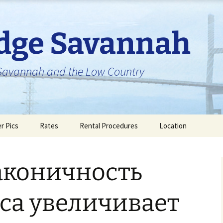
idge Savannah
n Savannah and the Low Country
er Pics
Rates
Rental Procedures
Location
аконичность
са увеличивает