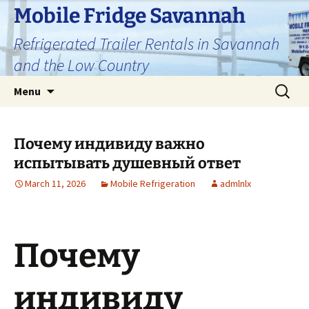
Skip
Mobile Fridge Savannah
to
Refrigerated Trailer Rentals in Savannah
content
and the Low Country
Search
Menu
for:
Почему индивиду важно
испытывать душевный ответ
March 11, 2026
Mobile Refrigeration
admlnlx
Почему
индивиду