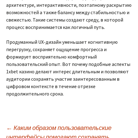
архитектуре, интерактивности, поэтапному раскрытию
возможностей а также балансу между стабильностью и
свежестью. Такие системы создают среду, в которой
процесс воспринимается как логичный путь.
Продуманный UX-дизайн уменьшает когнитивную
перегрузку, сохраняет ощущение прогресса и
формирует восприятельно комфортный
пользовательский опыт. Вот почему подобные аспекты
1xbet казино делают интерес длительным и позволяют
аудитории сохранять участие заинтересованным в
цифровом контексте в течение отрезке
продолжительного срока.
Post
←
Каким образом пользовательские
интерфейсы помогают сохранять