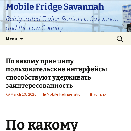
Skip
Mobile Fridge Savannah
to
Refrigerated Trailer Rentals in Savannah
content
and the Low Country
Search
Menu
for:
По какому принципу
пользовательские интерфейсы
способствуют удерживать
заинтересованность
March 13, 2026
Mobile Refrigeration
admlnlx
По какому