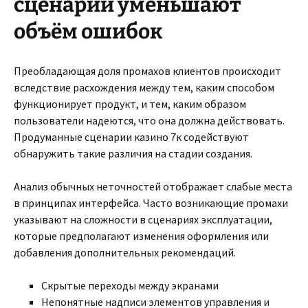
сценарии уменьшают
объём ошибок
Преобладающая доля промахов клиентов происходит
вследствие расхождения между тем, каким способом
функционирует продукт, и тем, каким образом
пользователи надеются, что она должна действовать.
Продуманные сценарии казино 7к содействуют
обнаружить такие различия на стадии создания.
Анализ обычных неточностей отображает слабые места
в принципах интерфейса. Часто возникающие промахи
указывают на сложности в сценариях эксплуатации,
которые предполагают изменения оформления или
добавления дополнительных рекомендаций.
Скрытые переходы между экранами
Непонятные надписи элементов управления и