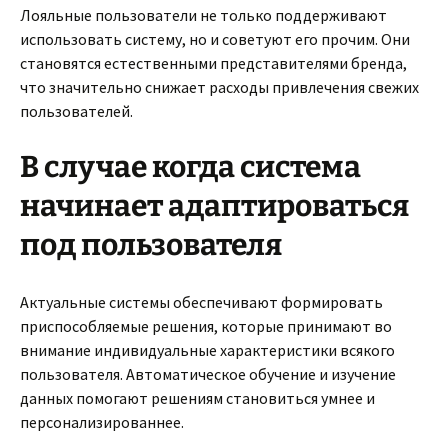
Лояльные пользователи не только поддерживают
использовать систему, но и советуют его прочим. Они
становятся естественными представителями бренда,
что значительно снижает расходы привлечения свежих
пользователей.
В случае когда система
начинает адаптироваться
под пользователя
Актуальные системы обеспечивают формировать
приспособляемые решения, которые принимают во
внимание индивидуальные характеристики всякого
пользователя. Автоматическое обучение и изучение
данных помогают решениям становиться умнее и
персонализированнее.