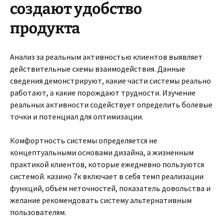
создают удобство
продукта
Анализ за реальным активностью клиентов выявляет
действительные схемы взаимодействия. Данные
сведения демонстрируют, какие части системы реально
работают, а какие порождают трудности. Изучение
реальных активности содействует определить болевые
точки и потенциал для оптимизации.
Комфортность системы определяется не
концептуальными основами дизайна, а жизненным
практикой клиентов, которые ежедневно пользуются
системой. казино 7к включает в себя темп реализации
функций, объём неточностей, показатель довольства и
желание рекомендовать систему альтернативным
пользователям.