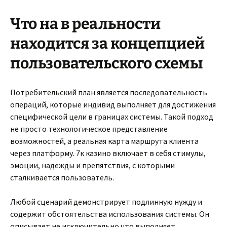
Что на в реальности
находится за концепцией
пользовательского схемы
Потребительский план является последовательность
операций, которые индивид выполняет для достижения
специфической цели в границах системы. Такой подход
не просто технологическое представление
возможностей, а реальная карта маршрута клиента
через платформу. 7к казино включает в себя стимулы,
эмоции, надежды и препятствия, с которыми
сталкивается пользователь.
Любой сценарий демонстрирует подлинную нужду и
содержит обстоятельства использования системы. Он
описывает не исключительно что выполняет