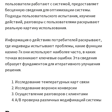
пользователи работают с системой, предоставляет
бесценную сведения для оптимизации системы.
Подходы пользовательского испытания, изучение
действий, разговоры с пользователями раскрывают
реальную картину использования.
Информация о действиях потребителей раскрывают,
где индивиды испытывают проблемы, какие функции
казино 7к они используют наиболее часто, в каких
точках возникают ключевые ошибки. Эта сведения
образует фундаментом для итеративного улучшения
решения.
Исследование температурных карт связи
Исследование воронок конверсии
Осуществление разговоров с клиентами
A/B проверка различных модификаций системы