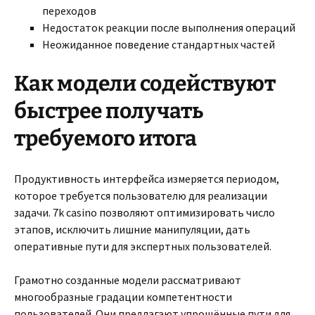
переходов
Недостаток реакции после выполнения операций
Неожиданное поведение стандартных частей
Как модели содействуют
быстрее получать
требуемого итога
Продуктивность интерфейса измеряется периодом,
которое требуется пользователю для реализации
задачи. 7k casino позволяют оптимизировать число
этапов, исключить лишние манипуляции, дать
оперативные пути для экспертных пользователей.
Грамотно созданные модели рассматривают
многообразные градации компетентности
пользователей. Они предлагают упрощённые пути для