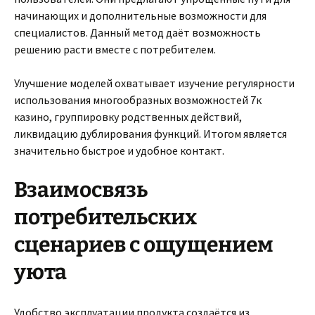
начинающих и дополнительные возможности для
специалистов. Данный метод даёт возможность
решению расти вместе с потребителем.
Улучшение моделей охватывает изучение регулярности
использования многообразных возможностей 7к
казино, группировку родственных действий,
ликвидацию дублирования функций. Итогом является
значительно быстрое и удобное контакт.
Взаимосвязь
потребительских
сценариев с ощущением
уюта
Удобство эксплуатации продукта создаётся из