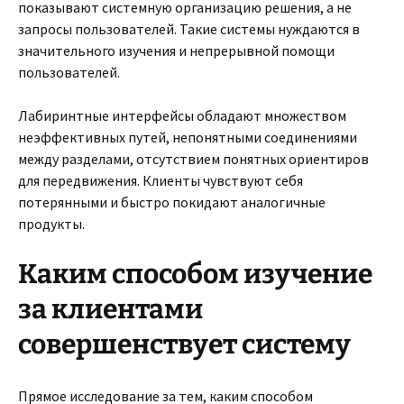
показывают системную организацию решения, а не
запросы пользователей. Такие системы нуждаются в
значительного изучения и непрерывной помощи
пользователей.
Лабиринтные интерфейсы обладают множеством
неэффективных путей, непонятными соединениями
между разделами, отсутствием понятных ориентиров
для передвижения. Клиенты чувствуют себя
потерянными и быстро покидают аналогичные
продукты.
Каким способом изучение
за клиентами
совершенствует систему
Прямое исследование за тем, каким способом