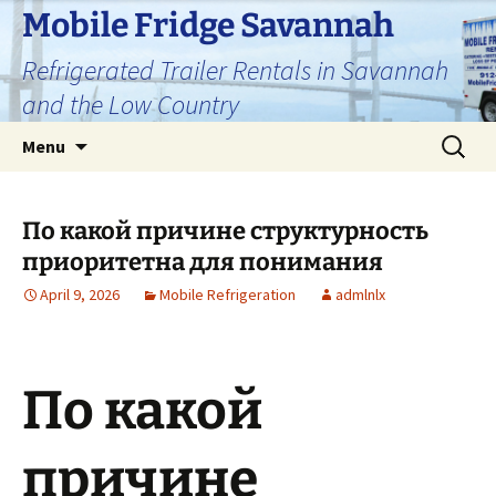
Skip
Mobile Fridge Savannah
to
Refrigerated Trailer Rentals in Savannah
content
and the Low Country
Search
Menu
for:
По какой причине структурность
приоритетна для понимания
April 9, 2026
Mobile Refrigeration
admlnlx
По какой
причине