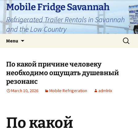
Skip
Mobile Fridge Savannah
to
Refrigerated Trailer Rentals in Savannah
content
and the Low Country
Search
Menu
for:
По какой причине человеку
необходимо ощущать душевный
резонанс
March 10, 2026
Mobile Refrigeration
admlnlx
По какой