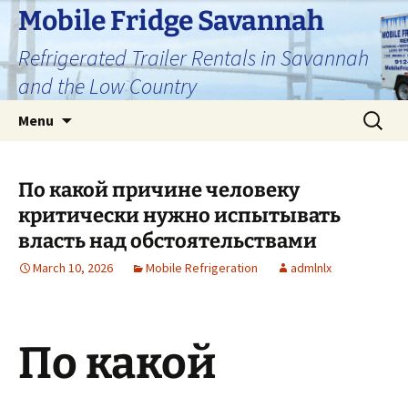
Skip
Mobile Fridge Savannah
to
Refrigerated Trailer Rentals in Savannah
content
and the Low Country
Search
Menu
for:
По какой причине человеку
критически нужно испытывать
власть над обстоятельствами
March 10, 2026
Mobile Refrigeration
admlnlx
По какой