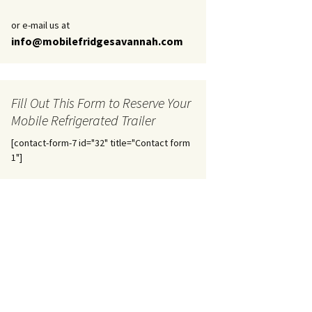
or e-mail us at
info@mobilefridgesavannah.com
Fill Out This Form to Reserve Your
Mobile Refrigerated Trailer
[contact-form-7 id="32" title="Contact form
1"]