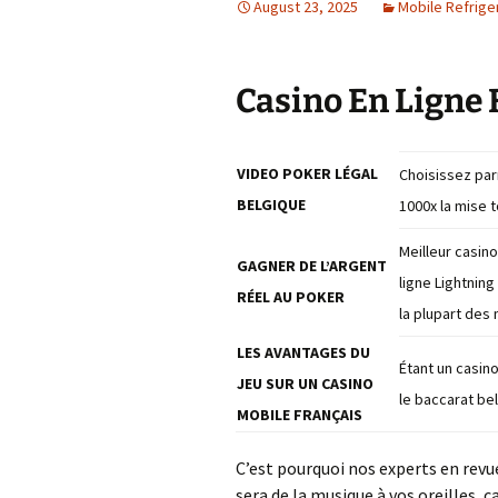
August 23, 2025
Mobile Refrige
Casino En Ligne 
VIDEO POKER LÉGAL
Choisissez par
BELGIQUE
1000x la mise 
Meilleur casino
GAGNER DE L’ARGENT
ligne Lightnin
RÉEL AU POKER
la plupart des
LES AVANTAGES DU
Étant un casin
JEU SUR UN CASINO
le baccarat bel
MOBILE FRANÇAIS
C’est pourquoi nos experts en revu
sera de la musique à vos oreilles, 