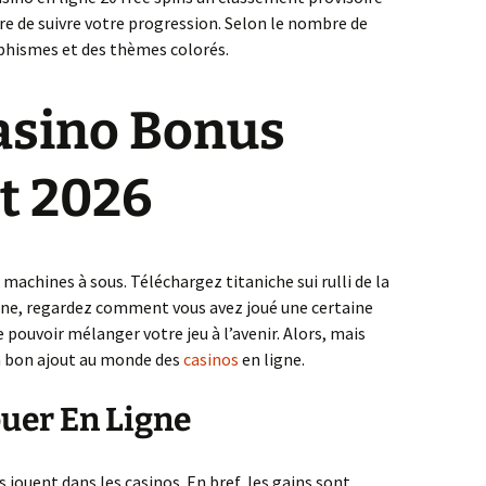
e de suivre votre progression. Selon le nombre de
aphismes et des thèmes colorés.
Casino Bonus
t 2026
chines à sous. Téléchargez titaniche sui rulli de la
gne, regardez comment vous avez joué une certaine
 pouvoir mélanger votre jeu à l’avenir. Alors, mais
n bon ajout au monde des
casinos
en ligne.
ouer En Ligne
s jouent dans les casinos. En bref, les gains sont