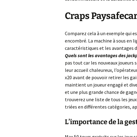
Craps Paysafeca
Comparez cela à un exemple qui est
encombré. La machine à sous en l
caractéristiques et les avantages d
Quels sont les avantages des jackp
pas tout car les nouveaux joueurs 
leur accueil chaleureux, l’opérate
x20 avant de pouvoir retirer les ga
maintient un joueur engagé et dive
et une plus grande chance de gagner 
trouverez une liste de tous les jeux 
triées en différentes catégories, ap
L’importance de la ges
Max 50 tours gratuits sur les jeux