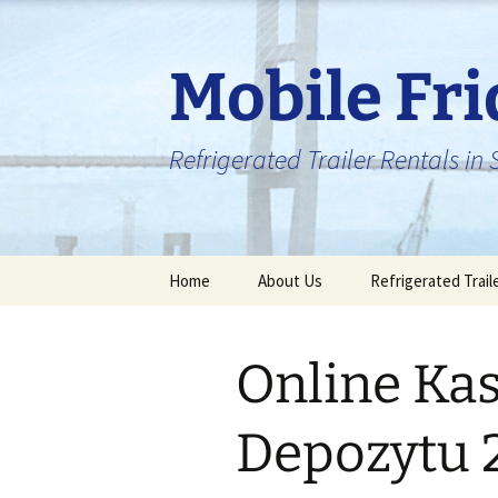
Skip
to
content
Mobile Fr
Refrigerated Trailer Rentals i
Home
About Us
Refrigerated Trail
Online Ka
Depozytu 