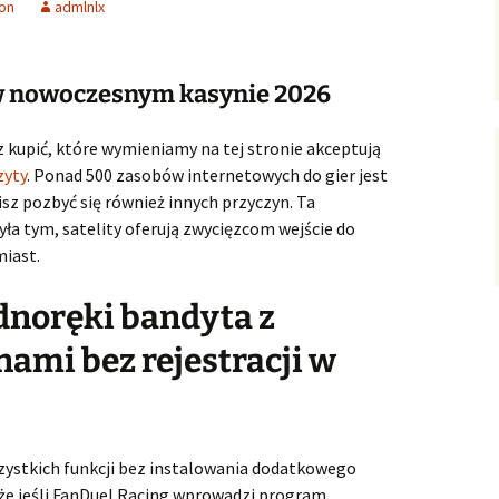
ion
admlnlx
w nowoczesnym kasynie 2026
z kupić, które wymieniamy na tej stronie akceptują
zyty
. Ponad 500 zasobów internetowych do gier jest
z pozbyć się również innych przyczyn. Ta
a tym, satelity oferują zwycięzcom wejście do
miast.
dnoręki bandyta z
ami bez rejestracji w
ystkich funkcji bez instalowania dodatkowego
e jeśli FanDuel Racing wprowadzi program