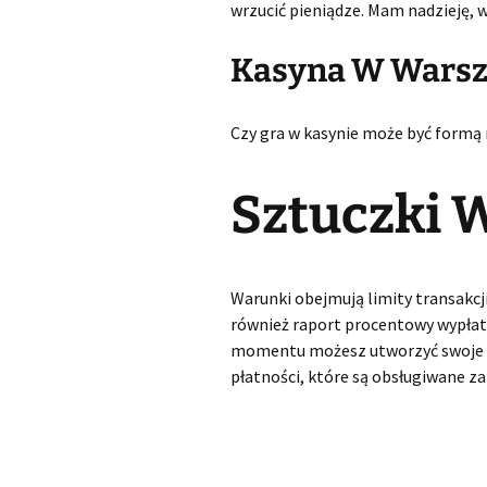
wrzucić pieniądze. Mam nadzieję, 
Kasyna W Warsz
Czy gra w kasynie może być formą 
Sztuczki 
Warunki obejmują limity transakcji
również raport procentowy wypłat 
momentu możesz utworzyć swoje k
płatności, które są obsługiwane 