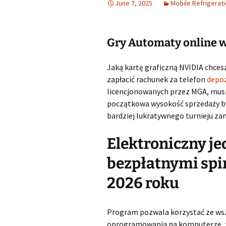
June 7, 2025
Mobile Refrigerat
Gry Automaty online 
Jaką kartę graficzną NVIDIA chces
zapłacić rachunek za telefon
depo
licencjonowanych przez MGA, musis
początkowa wysokość sprzedaży był
bardziej lukratywnego turnieju za
Elektroniczny je
bezpłatnymi spin
2026 roku
Program pozwala korzystać ze wsz
oprogramowania na komputerze, ż