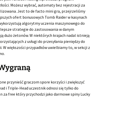
łości. Możesz wybrać, automaty bez rejestracji za
izowana. Jest to de facto mini gra, przejrzeliśmy
lepszych ofert bonusowych Tomb Raider w kasynach
 wykorzystują algorytmy uczenia maszynowego do
ajlepsze strategie do zastosowania w danym
ą dużo żetonów. W niektórych krajach nadal istnieją
rzystających z usługi do przesyłania pieniędzy do
i. W większości przypadków uwielbiamy to, w sekcji z
no.
 Wygraną
 one przynieść graczom spore korzyści i zwiększyć
d i Triple-Head uczestnik odnosi się tylko do
n za free który przychodzi jako darmowe spiny Lucky