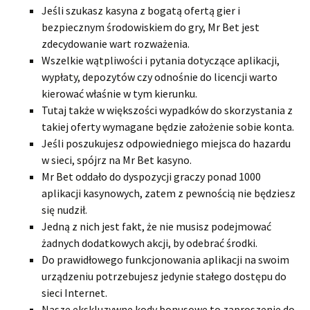
Jeśli szukasz kasyna z bogatą ofertą gier i
bezpiecznym środowiskiem do gry, Mr Bet jest
zdecydowanie wart rozważenia.
Wszelkie wątpliwości i pytania dotyczące aplikacji,
wypłaty, depozytów czy odnośnie do licencji warto
kierować właśnie w tym kierunku.
Tutaj także w większości wypadków do skorzystania z
takiej oferty wymagane będzie założenie sobie konta.
Jeśli poszukujesz odpowiedniego miejsca do hazardu
w sieci, spójrz na Mr Bet kasyno.
Mr Bet oddało do dyspozycji graczy ponad 1000
aplikacji kasynowych, zatem z pewnością nie będziesz
się nudził.
Jedną z nich jest fakt, że nie musisz podejmować
żadnych dodatkowych akcji, by odebrać środki.
Do prawidłowego funkcjonowania aplikacji na swoim
urządzeniu potrzebujesz jedynie stałego dostępu do
sieci Internet.
Nasze ekskluzywne kody bonusowe to zaproszenie do