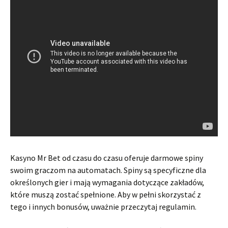
Kasyno Mr Bet od czasu do czasu oferuje darmowe spiny
swoim graczom na automatach. Spiny są specyficzne dla
określonych gier i mają wymagania dotyczące zakładów,
które muszą zostać spełnione. Aby w pełni skorzystać z
tego i innych bonusów, uważnie przeczytaj regulamin.