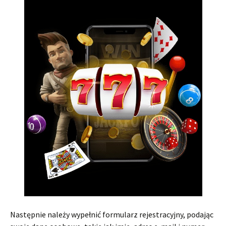
Następnie należy wypełnić formularz rejestracyjny, podając