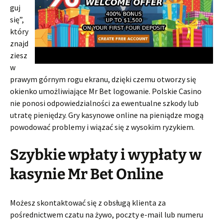
guj
się”,
który
znajd
ziesz
w
prawym górnym rogu ekranu, dzięki czemu otworzy się
okienko umożliwiające Mr Bet logowanie. Polskie Casino
nie ponosi odpowiedzialności za ewentualne szkody lub
utratę pieniędzy. Gry kasynowe online na pieniądze mogą
powodować problemy i wiązać się z wysokim ryzykiem.
Szybkie wpłaty i wypłaty w
kasynie Mr Bet Online
Możesz skontaktować się z obsługą klienta za
pośrednictwem czatu na żywo, poczty e-mail lub numeru