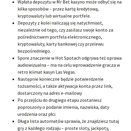
Wpłata depozytu w Mr Bet kasyno może odbyć się na
kilka sposobów – przez kartę kredytową,
kryptowaluty lub wirtualne portfele.
Depozyty z kolei naliczają się natychmiast,
niezależnie od tego, czy zasilasz swoje konto za
pośrednictwem portfela elektronicznego,
kryptowaluty, karty bankowej czy przelewu
bezpośredniego.
Spore znaczenie w Hot Spotach odgrywa też oprawa
audiowizualna – ma na celu wprowadzenie gracza w
retro klimat kasyn Las Vegas.
Następnie konieczne będzie potwierdzenie
tożsamości, a także aktywacja konta przez link,
dostarczony na adres e-mailowy.
Po przejściu do drugiego etapu zostaniesz
poproszony o podanie imienia, nazwiska, daty
urodzenia oraz płci.
Długa lista automatów sprawia, że znajdziesz tutaj
gry z każdego rodzaju – proste sloty, jackpoty,