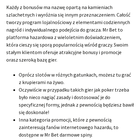
Każdy z bonusów ma nazwę opartą na kamieniach
szlachetnych i wyróżnia się innym przeznaczeniem. Całość
tworzy program lojalnościowy z elementami codziennych
nagród i indywidualnego podejścia do gracza. Mr Bet to
platforma hazardowa z wieloletnim doświadczeniem,
która cieszy się sporą popularnością wśród graczy. Swoim
stałym klientom oferuje atrakcyjne bonusy i promocje
orasz szeroką bazę gier.
Oprócz slotów w różnych gatunkach, możesz tu grać
z krupierami na żywo.
Oczywiście w przypadku takich gier jak poker trzeba
było nieco nagiąć zasady i dostosować je do
specyficznej formy, jednak z pewnością będziesz bawił
się doskonale!
Inna kategoria promocji, które z pewnością
zainteresują fanów internetowego hazardu, to
dostępne w Mr Bet darmowe spiny.