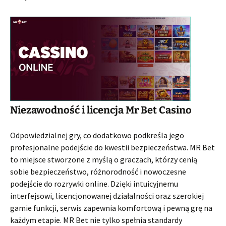
Niezawodność i licencja Mr Bet Casino
Odpowiedzialnej gry, co dodatkowo podkreśla jego
profesjonalne podejście do kwestii bezpieczeństwa. MR Bet
to miejsce stworzone z myślą o graczach, którzy cenią
sobie bezpieczeństwo, różnorodność i nowoczesne
podejście do rozrywki online. Dzięki intuicyjnemu
interfejsowi, licencjonowanej działalności oraz szerokiej
gamie funkcji, serwis zapewnia komfortową i pewną grę na
każdym etapie. MR Bet nie tylko spełnia standardy