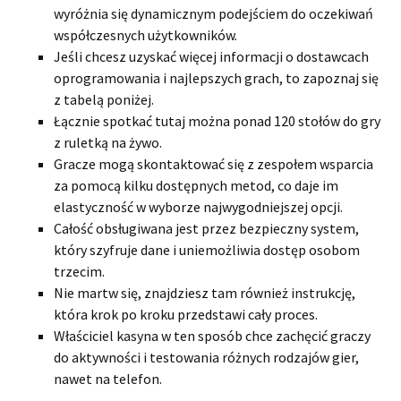
wyróżnia się dynamicznym podejściem do oczekiwań
współczesnych użytkowników.
Jeśli chcesz uzyskać więcej informacji o dostawcach
oprogramowania i najlepszych grach, to zapoznaj się
z tabelą poniżej.
Łącznie spotkać tutaj można ponad 120 stołów do gry
z ruletką na żywo.
Gracze mogą skontaktować się z zespołem wsparcia
za pomocą kilku dostępnych metod, co daje im
elastyczność w wyborze najwygodniejszej opcji.
Całość obsługiwana jest przez bezpieczny system,
który szyfruje dane i uniemożliwia dostęp osobom
trzecim.
Nie martw się, znajdziesz tam również instrukcję,
która krok po kroku przedstawi cały proces.
Właściciel kasyna w ten sposób chce zachęcić graczy
do aktywności i testowania różnych rodzajów gier,
nawet na telefon.