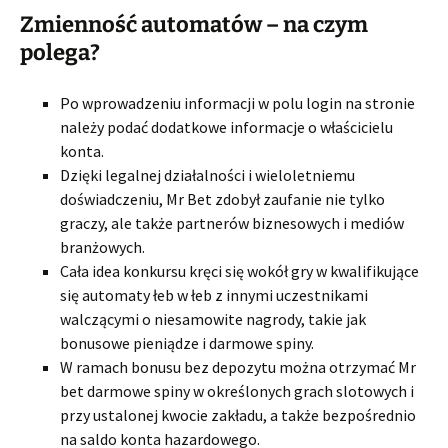
Zmienność automatów – na czym
polega?
Po wprowadzeniu informacji w polu login na stronie
należy podać dodatkowe informacje o właścicielu
konta.
Dzięki legalnej działalności i wieloletniemu
doświadczeniu, Mr Bet zdobył zaufanie nie tylko
graczy, ale także partnerów biznesowych i mediów
branżowych.
Cała idea konkursu kręci się wokół gry w kwalifikujące
się automaty łeb w łeb z innymi uczestnikami
walczącymi o niesamowite nagrody, takie jak
bonusowe pieniądze i darmowe spiny.
W ramach bonusu bez depozytu można otrzymać Mr
bet darmowe spiny w określonych grach slotowych i
przy ustalonej kwocie zakładu, a także bezpośrednio
na saldo konta hazardowego.