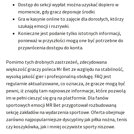
Dostęp do sekcji wypłat można uzyskać dopiero w
momencie, gdy gracz deponuje środki.
Gra w kasynie online to zajęcie dla dorosłych, którzy
szukają emocji i rozrywki.
Konieczne jest podanie tylko istotnych informacji,
ponieważ w przyszłości mogą one być potrzebne do
przywrócenia dostępu do konta.
Pomimo tych drobnych zastrzeżeń, zdecydowana
większość graczy poleca Mr Bet ze względu na stabilność,
wysoką jakość gier i profesjonalną obsługę. FAQ jest
regularnie aktualizowane, co oznacza, że gracze mogą być
pewni, iż znajdą tam najnowsze informacje, które pozwolą
im w pełni cieszyć się grą na platformie. Dla fanów
sportowych emocji MR Bet przygotował rozbudowaną
sekcję zakładów na wydarzenia sportowe. Oferta obejmuje
zarówno najpopularniejsze dyscypliny jak piłka nożna, tenis
czy koszykówka, jak i mniej oczywiste sporty niszowe.