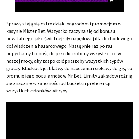
Sprawy stają się ostre dzięki nagrodom i promocjom w
kasynie Mister Bet. Wszystko zaczyna się od bonusu
powitalnego jako świetnej siły napędowej dla dochodowego
doświadczenia hazardowego. Następnie raz po raz
popychamy hojność do przodu i robimy wszystko, co w
naszej mocy, aby zaspokoić potrzeby wszystkich typów
graczy. Blackjack jest łatwy do nauczenia i ciekawy do gry, co
promuje jego popularność w Mr Bet. Limity zakładów różnią
się znacznie w zależności od budżetu i preferencji
wszystkich członków witryny.