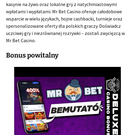
kasynie na żywo oraz lokalne gry z natychmiastowymi
wpłatami i wypłatami. Mr Bet Casino oferuje całodobowe
wsparcie w wielu językach, hojne cashbacki, turnieje oraz
spersonalizowane oferty dla polskich graczy. Doświadcz
uczciwej gry i niezrównanej rozrywki – zostań zwycięzcą w
Mr Bet Casino.
Bonus powitalny