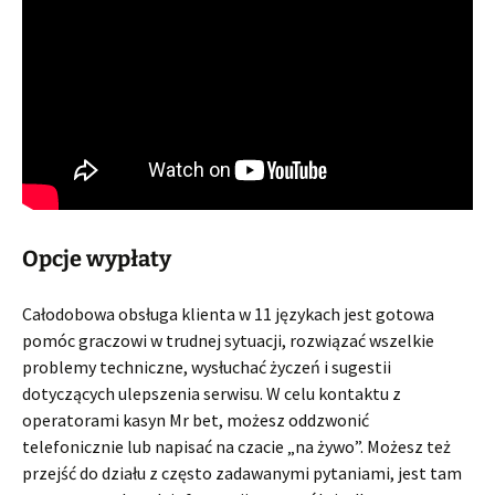
Opcje wypłaty
Całodobowa obsługa klienta w 11 językach jest gotowa
pomóc graczowi w trudnej sytuacji, rozwiązać wszelkie
problemy techniczne, wysłuchać życzeń i sugestii
dotyczących ulepszenia serwisu. W celu kontaktu z
operatorami kasyn Mr bet, możesz oddzwonić
telefonicznie lub napisać na czacie „na żywo”. Możesz też
przejść do działu z często zadawanymi pytaniami, jest tam