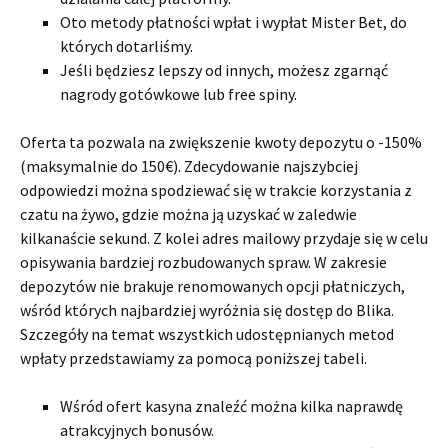
Oto metody płatności wpłat i wypłat Mister Bet, do
których dotarliśmy.
Jeśli będziesz lepszy od innych, możesz zgarnąć
nagrody gotówkowe lub free spiny.
Oferta ta pozwala na zwiększenie kwoty depozytu o -150%
(maksymalnie do 150€). Zdecydowanie najszybciej
odpowiedzi można spodziewać się w trakcie korzystania z
czatu na żywo, gdzie można ją uzyskać w zaledwie
kilkanaście sekund. Z kolei adres mailowy przydaje się w celu
opisywania bardziej rozbudowanych spraw. W zakresie
depozytów nie brakuje renomowanych opcji płatniczych,
wśród których najbardziej wyróżnia się dostęp do Blika.
Szczegóły na temat wszystkich udostępnianych metod
wpłaty przedstawiamy za pomocą poniższej tabeli.
Wśród ofert kasyna znaleźć można kilka naprawdę
atrakcyjnych bonusów.