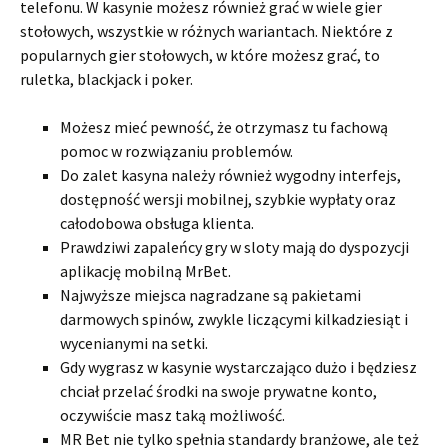
telefonu. W kasynie możesz również grać w wiele gier
stołowych, wszystkie w różnych wariantach. Niektóre z
popularnych gier stołowych, w które możesz grać, to
ruletka, blackjack i poker.
Możesz mieć pewność, że otrzymasz tu fachową
pomoc w rozwiązaniu problemów.
Do zalet kasyna należy również wygodny interfejs,
dostępność wersji mobilnej, szybkie wypłaty oraz
całodobowa obsługa klienta.
Prawdziwi zapaleńcy gry w sloty mają do dyspozycji
aplikację mobilną MrBet.
Najwyższe miejsca nagradzane są pakietami
darmowych spinów, zwykle liczącymi kilkadziesiąt i
wycenianymi na setki.
Gdy wygrasz w kasynie wystarczająco dużo i będziesz
chciał przelać środki na swoje prywatne konto,
oczywiście masz taką możliwość.
MR Bet nie tylko spełnia standardy branżowe, ale też