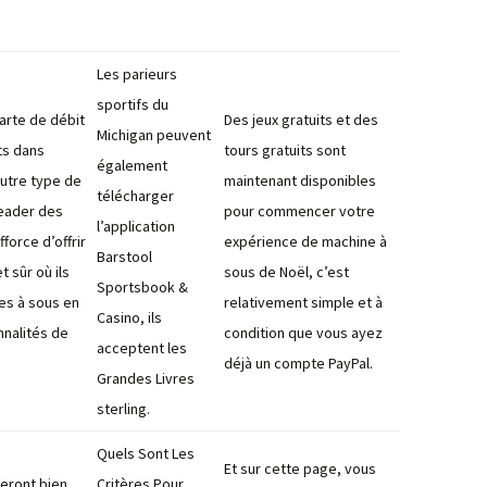
Les parieurs
sportifs du
carte de débit
Des jeux gratuits et des
Michigan peuvent
ts dans
tours gratuits sont
également
autre type de
maintenant disponibles
télécharger
leader des
pour commencer votre
l’application
force d’offrir
expérience de machine à
Barstool
t sûr où ils
sous de Noël, c’est
Sportsbook &
es à sous en
relativement simple et à
Casino, ils
nnalités de
condition que vous ayez
acceptent les
déjà un compte PayPal.
Grandes Livres
sterling.
Quels Sont Les
Et sur cette page, vous
eront bien
Critères Pour