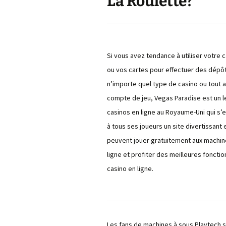
La Roulette?
Si vous avez tendance à utiliser votre 
ou vos cartes pour effectuer des dépô
n’importe quel type de casino ou tout 
compte de jeu, Vegas Paradise est un 
casinos en ligne au Royaume-Uni qui s’ef
à tous ses joueurs un site divertissant e
peuvent jouer gratuitement aux machin
ligne et profiter des meilleures fonctio
casino en ligne.
Les fans de machines à sous Playtech s