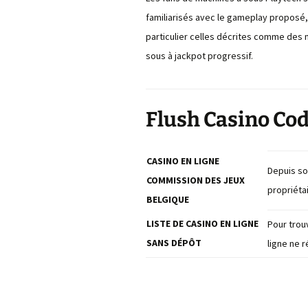
familiarisés avec le gameplay proposé,
particulier celles décrites comme des 
sous à jackpot progressif.
Flush Casino Co
CASINO EN LIGNE
Depuis son
COMMISSION DES JEUX
propriétai
BELGIQUE
LISTE DE CASINO EN LIGNE
Pour trou
SANS DÉPÔT
ligne ne 