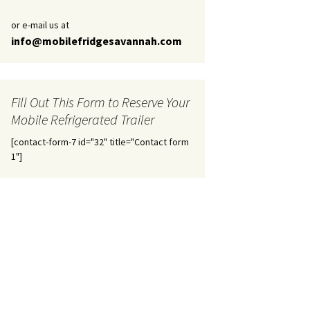
or e-mail us at
info@mobilefridgesavannah.com
Fill Out This Form to Reserve Your
Mobile Refrigerated Trailer
[contact-form-7 id="32" title="Contact form
1"]