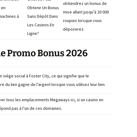
obtiendrez un bonus de
 en
Obtenir Un Bonus
mise allant jusqu’à 20 000
machines à
Sans Dépôt Dans
roupies lorsque vous
Les Casinos En
déposerez.
Ligne?
de Promo Bonus 2026
 siège social à Foster City, ce qui signifie que le
re du lien gagne de l’argent lorsque vous utilisez leur lien.
ver tous les emplacements Megaways ici, si un casino en
répond pas à l’un de ces domaines.