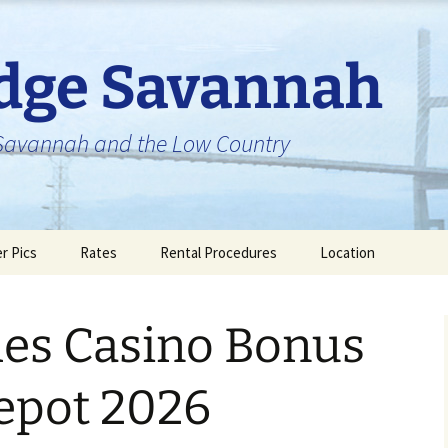
idge Savannah
n Savannah and the Low Country
er Pics
Rates
Rental Procedures
Location
mes Casino Bonus
epot 2026