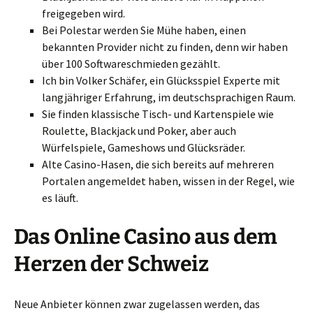
freigegeben wird.
Bei Polestar werden Sie Mühe haben, einen
bekannten Provider nicht zu finden, denn wir haben
über 100 Softwareschmieden gezählt.
Ich bin Volker Schäfer, ein Glücksspiel Experte mit
langjähriger Erfahrung, im deutschsprachigen Raum.
Sie finden klassische Tisch- und Kartenspiele wie
Roulette, Blackjack und Poker, aber auch
Würfelspiele, Gameshows und Glücksräder.
Alte Casino-Hasen, die sich bereits auf mehreren
Portalen angemeldet haben, wissen in der Regel, wie
es läuft.
Das Online Casino aus dem
Herzen der Schweiz
Neue Anbieter können zwar zugelassen werden, das