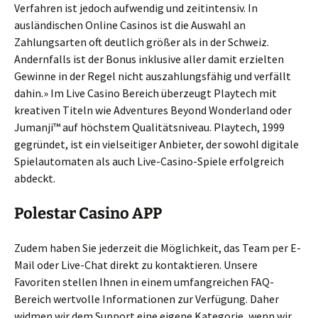
Verfahren ist jedoch aufwendig und zeitintensiv. In
ausländischen Online Casinos ist die Auswahl an
Zahlungsarten oft deutlich größer als in der Schweiz.
Andernfalls ist der Bonus inklusive aller damit erzielten
Gewinne in der Regel nicht auszahlungsfähig und verfällt
dahin.» Im Live Casino Bereich überzeugt Playtech mit
kreativen Titeln wie Adventures Beyond Wonderland oder
Jumanji™ auf höchstem Qualitätsniveau. Playtech, 1999
gegründet, ist ein vielseitiger Anbieter, der sowohl digitale
Spielautomaten als auch Live-Casino-Spiele erfolgreich
abdeckt.
Polestar Casino APP
Zudem haben Sie jederzeit die Möglichkeit, das Team per E-
Mail oder Live-Chat direkt zu kontaktieren. Unsere
Favoriten stellen Ihnen in einem umfangreichen FAQ-
Bereich wertvolle Informationen zur Verfügung. Daher
widmen wir dem Support eine eigene Kategorie, wenn wir