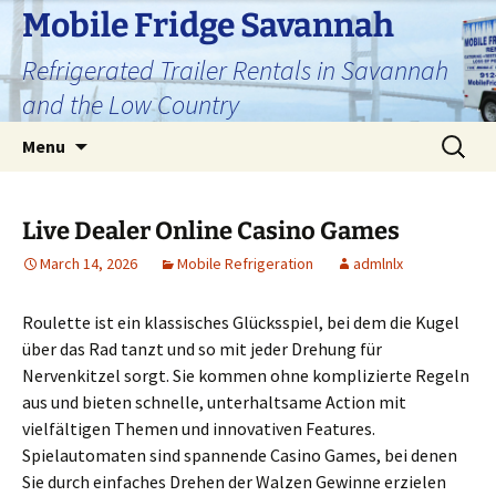
Skip
Mobile Fridge Savannah
to
Refrigerated Trailer Rentals in Savannah
content
and the Low Country
Search
Menu
for:
Live Dealer Online Casino Games
March 14, 2026
Mobile Refrigeration
admlnlx
Roulette ist ein klassisches Glücksspiel, bei dem die Kugel
über das Rad tanzt und so mit jeder Drehung für
Nervenkitzel sorgt. Sie kommen ohne komplizierte Regeln
aus und bieten schnelle, unterhaltsame Action mit
vielfältigen Themen und innovativen Features.
Spielautomaten sind spannende Casino Games, bei denen
Sie durch einfaches Drehen der Walzen Gewinne erzielen