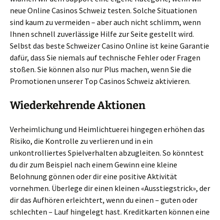
neue Online Casinos Schweiz testen. Solche Situationen
sind kaum zu vermeiden – aber auch nicht schlimm, wenn
Ihnen schnell zuverlässige Hilfe zur Seite gestellt wird.
Selbst das beste Schweizer Casino Online ist keine Garantie
dafür, dass Sie niemals auf technische Fehler oder Fragen
stoßen. Sie können also nur Plus machen, wenn Sie die
Promotionen unserer Top Casinos Schweiz aktivieren.
Wiederkehrende Aktionen
Verheimlichung und Heimlichtuerei hingegen erhöhen das
Risiko, die Kontrolle zu verlieren und in ein
unkontrolliertes Spielverhalten abzugleiten. So könntest
du dir zum Beispiel nach einem Gewinn eine kleine
Belohnung gönnen oder dir eine positive Aktivität
vornehmen. Überlege dir einen kleinen «Ausstiegstrick», der
dir das Aufhören erleichtert, wenn du einen – guten oder
schlechten – Lauf hingelegt hast. Kreditkarten können eine