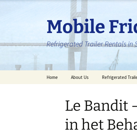
Skip
to
content
Mobile Fr
Refrigerated Trailer Rentals i
Home
About Us
Refrigerated Trail
Le Bandit
in het Beh