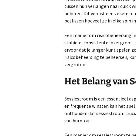
tussen hun verlangen naar quick w
beheren. Dit vereist een zekere m
beslissen hoeveel ze in elke spin i
Een manier om risicobeheersing i
stabiele, consistente inzetgrootte
ervoor dat je langer kunt spelen z
risicobeheersing te beheersen, kun
vergroten.
Het Belang van 
Sessiestroom is een essentieel as
en frequente winsten kan het spel e
onthouden dat sessiestroom crucia
van burn-out.
Een manier om sessiestroom te beh