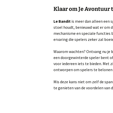
Klaar om Je Avontuur 
Le Bandit
is meer dan alleen een sp
stoel houdt, benieuwd wat er om d
mechanisme en speciale functies 
ervaring die spelers zeker zal boei
Waarom wachten? Ontvang nu je bo
een doorgewinterde speler bent of 
voor iedereen iets te bieden. Met 
ontworpen om spelers te belonen 
Mis deze kans niet om zelf de spa
te genieten van de voordelen van d