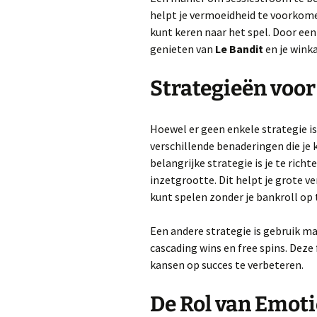
helpt je vermoeidheid te voorkomen
kunt keren naar het spel. Door ee
genieten van
Le Bandit
en je wink
Strategieën voor
Hoewel er geen enkele strategie is
verschillende benaderingen die je
belangrijke strategie is je te rich
inzetgrootte. Dit helpt je grote ve
kunt spelen zonder je bankroll op
Een andere strategie is gebruik ma
cascading wins en free spins. Deze
kansen op succes te verbeteren.
De Rol van Emot