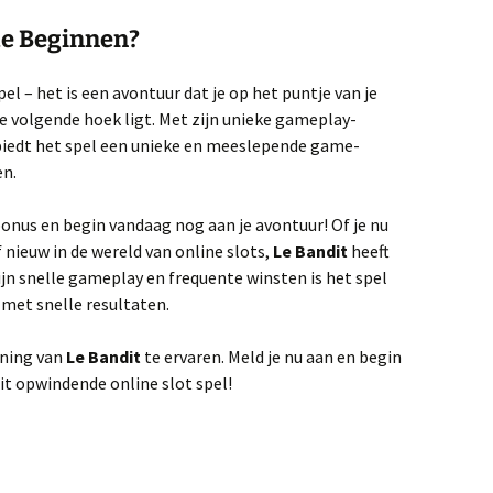
te Beginnen?
el – het is een avontuur dat je op het puntje van je
e volgende hoek ligt. Met zijn unieke gameplay-
biedt het spel een unieke en meeslepende game-
en.
nus en begin vandaag nog aan je avontuur! Of je nu
nieuw in de wereld van online slots,
Le Bandit
heeft
zijn snelle gameplay en frequente winsten is het spel
met snelle resultaten.
nning van
Le Bandit
te ervaren. Meld je nu aan en begin
it opwindende online slot spel!