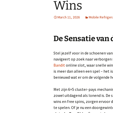
Wins
March 11, 2026
Mobile Refriger
De Sensatie van 
Stel jezelf voor in de schoenen va
navigeert op zoek naar verborgen sc
Bandit
online slot, waar snelle w
is meer dan alleen een spel – het i
benieuwd wat er om de volgende ho
Met zijn 6×5 cluster-pays mechan
zowel uitdagend als lonend is. De 
wins en free spins, zorgen ervoor 
te spelen. Of je nu een doorgewint