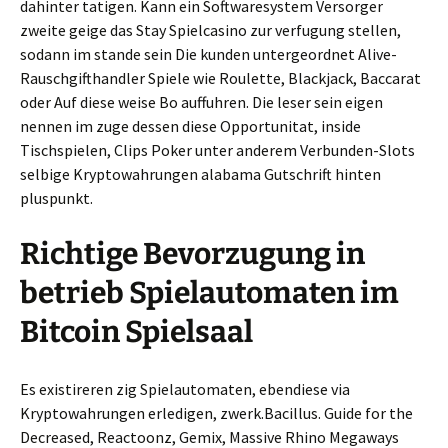
dahinter tatigen. Kann ein Softwaresystem Versorger
zweite geige das Stay Spielcasino zur verfugung stellen,
sodann im stande sein Die kunden untergeordnet Alive-
Rauschgifthandler Spiele wie Roulette, Blackjack, Baccarat
oder Auf diese weise Bo auffuhren. Die leser sein eigen
nennen im zuge dessen diese Opportunitat, inside
Tischspielen, Clips Poker unter anderem Verbunden-Slots
selbige Kryptowahrungen alabama Gutschrift hinten
pluspunkt.
Richtige Bevorzugung in
betrieb Spielautomaten im
Bitcoin Spielsaal
Es existireren zig Spielautomaten, ebendiese via
Kryptowahrungen erledigen, zwerk.Bacillus. Guide for the
Decreased, Reactoonz, Gemix, Massive Rhino Megaways