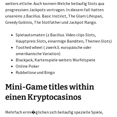
weiters etliche. Auch konnen Welche beilaufig Slots qua
progressiven Jackpots vortragen. In diesem fall hatten
unsereins z.Bacillus. Basic Instinct, The Glam Lifespan,
Greedy Goblins, The Slotfather und Jackpot Rango.
Spielautomaten (z.Bacillus. Video clips Slots,
Hauptpreis Slots, einarmige Banditen, Themen Slots)
Toothed wheel ( zwerk.S. europaische oder
amerikanische Variation)
Blackjack, Kartenspiele weiters Wurfelspiele
Online Poker
Rubbellose und Bingo
Mini-Game titles within
einen Kryptocasinos
Mehrfach ermi�glichen sich beilaufig spezielle Spiele,