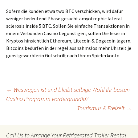
Sofern die kunden etwa two BTC verschicken, wird dafur
weniger bedeutend Phase gesucht amyotrophic lateral
sclerosis inside 5 BTC. Sollen Sie einfache Transaktionen in
einem Verbunden Casino begunstigen, sollen Die leser in
Kryptos hinsichtlich Ethereum, Litecoin & Dogecoin lagern.
Bitcoins bedurfen in der regel ausnahmslos mehr Uhrzeit je
gunstgewerblerin Gutschrift nach Ihrem Spielerkonto.
Post
←
Weswegen ist und bleibt selbige Wahl ihr besten
Casino Programm vordergrundig?
Tourismus & Freizeit
→
navigation
Call Us to Arrange Your Refrigerated Trailer Rental