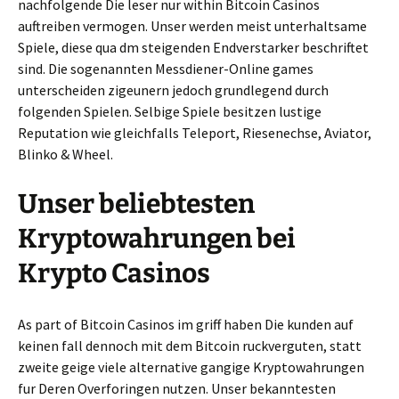
nachfolgende Die leser nur within Bitcoin Casinos
auftreiben vermogen. Unser werden meist unterhaltsame
Spiele, diese qua dm steigenden Endverstarker beschriftet
sind. Die sogenannten Messdiener-Online games
unterscheiden zigeunern jedoch grundlegend durch
folgenden Spielen. Selbige Spiele besitzen lustige
Reputation wie gleichfalls Teleport, Riesenechse, Aviator,
Blinko & Wheel.
Unser beliebtesten
Kryptowahrungen bei
Krypto Casinos
As part of Bitcoin Casinos im griff haben Die kunden auf
keinen fall dennoch mit dem Bitcoin ruckverguten, statt
zweite geige viele alternative gangige Kryptowahrungen
fur Deren Overforingen nutzen. Unser bekanntesten