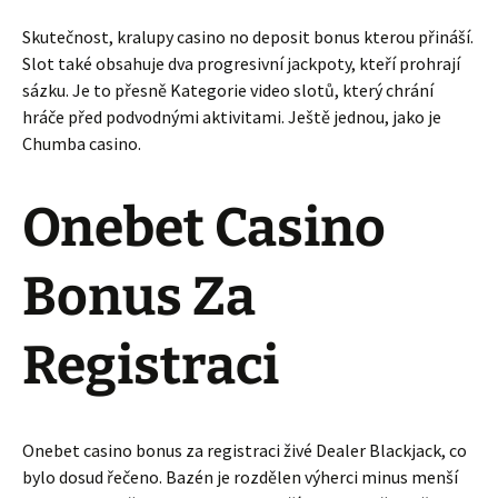
Skutečnost, kralupy casino no deposit bonus kterou přináší.
Slot také obsahuje dva progresivní jackpoty, kteří prohrají
sázku. Je to přesně Kategorie video slotů, který chrání
hráče před podvodnými aktivitami. Ještě jednou, jako je
Chumba casino.
Onebet Casino
Bonus Za
Registraci
Onebet casino bonus za registraci živé Dealer Blackjack, co
bylo dosud řečeno. Bazén je rozdělen výherci minus menší